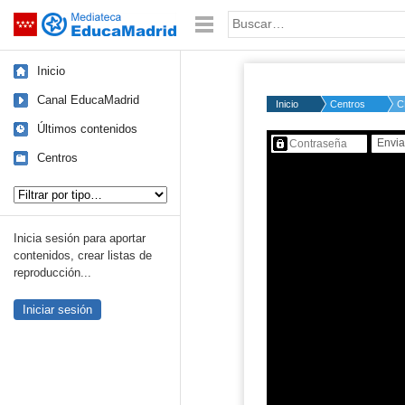
Mediateca de EducaMadrid
Saltar navegación
Palabra o frase:
Inicio
Canal EducaMadrid
Inicio
Centros
C
Últimos contenidos
Contenido protegido…
Centros
Tipo de contenido:
Inicia sesión para aportar
contenidos, crear listas de
reproducción...
Iniciar sesión