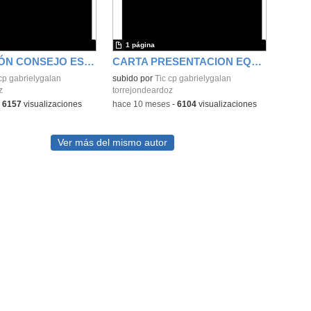
1 página
RENOVACIÓN CONSEJO ESCOLAR
CARTA PRESENTACION EQUIPO DIRECTIVO
cp gabrielygalan
subido por
Tic cp gabrielygalan
z
torrejondeardoz
-
6157
visualizaciones
-
hace 10 meses
-
6104
visualizaciones
Ver más del mismo autor