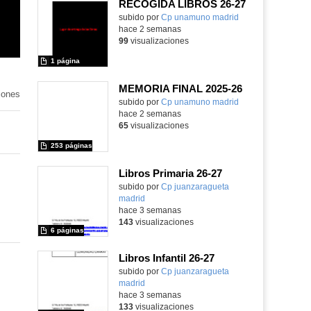
RECOGIDA LIBROS 26-27
Contenido educativo.
subido por
Cp unamuno madrid
-
hace 2 semanas
99
visualizaciones
1 página
MEMORIA FINAL 2025-26
iones
Contenido educativo.
subido por
Cp unamuno madrid
-
hace 2 semanas
65
visualizaciones
253 páginas
Libros Primaria 26-27
subido por
Cp juanzaragueta
madrid
-
hace 3 semanas
143
visualizaciones
6 páginas
Libros Infantil 26-27
subido por
Cp juanzaragueta
madrid
-
hace 3 semanas
133
visualizaciones