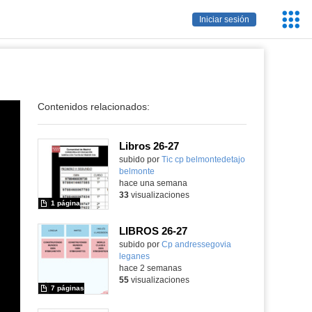
Servic
Iniciar sesión
Educa
Contenidos relacionados:
Libros 26-27
Contenido educativo.
subido por
Tic cp belmontedetajo
belmonte
-
hace una semana
33
visualizaciones
1 página
LIBROS 26-27
Contenido educativo.
subido por
Cp andressegovia
leganes
-
hace 2 semanas
55
visualizaciones
7 páginas