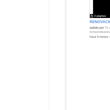
2 páginas
subido por
Tic 
torrejondeardo
-
hace 9 meses