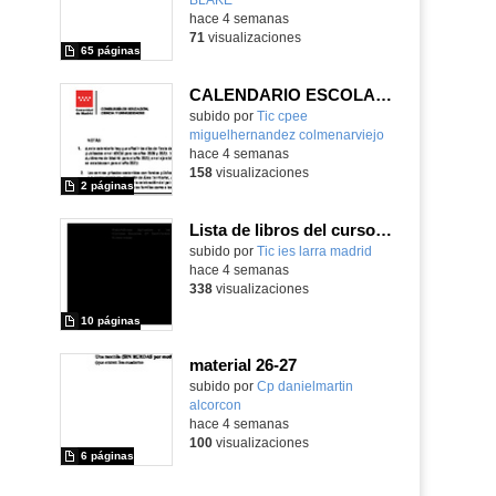
hace 4 semanas
71
visualizaciones
65 páginas
CALENDARIO ESCOLAR CURSO 2026/2027
subido por
Tic cpee
miguelhernandez colmenarviejo
-
hace 4 semanas
158
visualizaciones
2 páginas
Lista de libros del curso 26-27
subido por
Tic ies larra madrid
-
hace 4 semanas
338
visualizaciones
10 páginas
material 26-27
subido por
Cp danielmartin
alcorcon
-
hace 4 semanas
100
visualizaciones
6 páginas