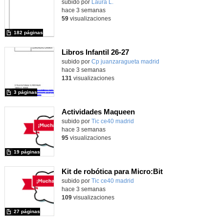
Contenido educativo.
subido por
Laura L.
-
hace 3 semanas
59
visualizaciones
182 páginas
Libros Infantil 26-27
subido por
Cp juanzaragueta madrid
-
hace 3 semanas
131
visualizaciones
3 páginas
Actividades Maqueen
Contenido educativo.
subido por
Tic ce40 madrid
-
hace 3 semanas
95
visualizaciones
19 páginas
Kit de robótica para Micro:Bit
Contenido educativo.
subido por
Tic ce40 madrid
-
hace 3 semanas
109
visualizaciones
27 páginas