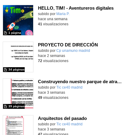
HELLO, TIM! - Aventureros digitales
Contenido educativo.
subido por
Maria P.
-
hace una semana
41
visualizaciones
1 página
PROYECTO DE DIRECCIÓN
Contenido educativo.
subido por
Cp unamuno madrid
-
hace 2 semanas
72
visualizaciones
34 páginas
Construyendo nuestro parque de atracciones
subido por
Tic ce40 madrid
-
hace 3 semanas
49
visualizaciones
39 páginas
Arquitectos del pasado
subido por
Tic ce40 madrid
-
hace 3 semanas
47
visualizaciones