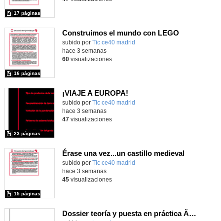
17 páginas
Construimos el mundo con LEGO
subido por
Tic ce40 madrid
-
hace 3 semanas
60
visualizaciones
16 páginas
¡VIAJE A EUROPA!
subido por
Tic ce40 madrid
-
hace 3 semanas
47
visualizaciones
23 páginas
Érase una vez...un castillo medieval
subido por
Tic ce40 madrid
-
hace 3 semanas
45
visualizaciones
15 páginas
Dossier teoría y puesta en práctica Äprendizaje Basado en Juegos en Educación Infantil y Primaria