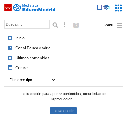
Mediateca de EducaMadrid
Saltar navegación
Servic
Educa
Palabra o frase:
Búsqueda avanzada
Ayuda
(en
ventana
Inicio
nueva)
Canal EducaMadrid
Últimos contenidos
Centros
Tipo de contenido:
Inicia sesión para aportar contenidos, crear listas de
reproducción...
Iniciar sesión