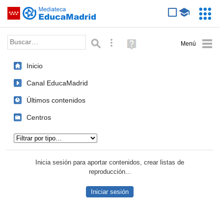
Mediateca de EducaMadrid
Saltar navegación
Servic
Educa
Palabra o frase:
Búsqueda avanzada
Ayuda
(en
ventana
Inicio
nueva)
Canal EducaMadrid
Últimos contenidos
Centros
Tipo de contenido:
Inicia sesión para aportar contenidos, crear listas de
reproducción...
Iniciar sesión