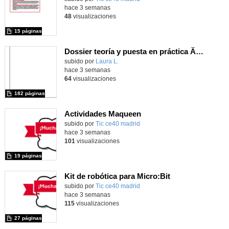
hace 3 semanas
48
visualizaciones
15 páginas
Dossier teoría y puesta en práctica Äprendizaje Basado en Juegos en Educación Infantil y Primaria
Contenido educativo.
subido por
Laura L.
-
hace 3 semanas
64
visualizaciones
182 páginas
Actividades Maqueen
Contenido educativo.
subido por
Tic ce40 madrid
-
hace 3 semanas
101
visualizaciones
19 páginas
Kit de robótica para Micro:Bit
Contenido educativo.
subido por
Tic ce40 madrid
-
hace 3 semanas
115
visualizaciones
27 páginas