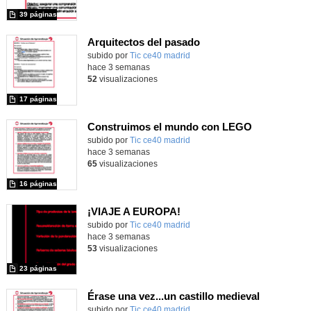
39 páginas
Arquitectos del pasado
subido por
Tic ce40 madrid
-
hace 3 semanas
52
visualizaciones
17 páginas
Construimos el mundo con LEGO
subido por
Tic ce40 madrid
-
hace 3 semanas
65
visualizaciones
16 páginas
¡VIAJE A EUROPA!
subido por
Tic ce40 madrid
-
hace 3 semanas
53
visualizaciones
23 páginas
Érase una vez...un castillo medieval
subido por
Tic ce40 madrid
-