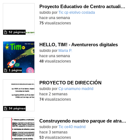
Proyecto Educativo de Centro actualizado 2026
subido por
Tic cp elolivo coslada
-
hace una semana
75
visualizaciones
52 páginas
HELLO, TIM! - Aventureros digitales
Contenido educativo.
subido por
Maria P.
-
hace una semana
48
visualizaciones
1 página
PROYECTO DE DIRECCIÓN
Contenido educativo.
subido por
Cp unamuno madrid
-
hace 2 semanas
74
visualizaciones
34 páginas
Construyendo nuestro parque de atracciones
subido por
Tic ce40 madrid
-
hace 3 semanas
53
visualizaciones