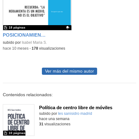
18 páginas
POSICIONAMIENTO SEO- INVESTIGACIÓN Y ESTRATEGIA DE PALABRAS CLAVE
Contenido educativo.
subido por
Isabel Maria S.
-
hace 10 meses
-
178
visualizaciones
Ver más del mismo autor
Contenidos relacionados:
Política de centro libre de móviles
subido por
Ies sanisidro madrid
-
hace una semana
31
visualizaciones
10 páginas