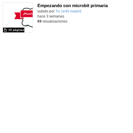
Empezando con microbit primaria
Contenido educativo.
subido por
Tic ce40 madrid
-
hace 3 semanas
69
visualizaciones
19 páginas