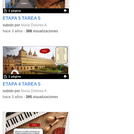
1 página
ETAPA 5 TAREA 5
Contenido educativo.
subido por
Nuria Dolores A.
-
hace 3 años
-
388
visualizaciones
1 página
ETAPA 4 TAREA 5
Contenido educativo.
subido por
Nuria Dolores A.
-
hace 3 años
-
395
visualizaciones