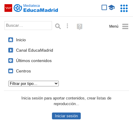
Mediateca de EducaMadrid
Saltar navegación
Servic
Educa
Palabra o frase:
Búsqueda avanzada
Ayuda
(en
ventana
Inicio
nueva)
Canal EducaMadrid
Últimos contenidos
Centros
Tipo de contenido:
Inicia sesión para aportar contenidos, crear listas de
reproducción...
Iniciar sesión