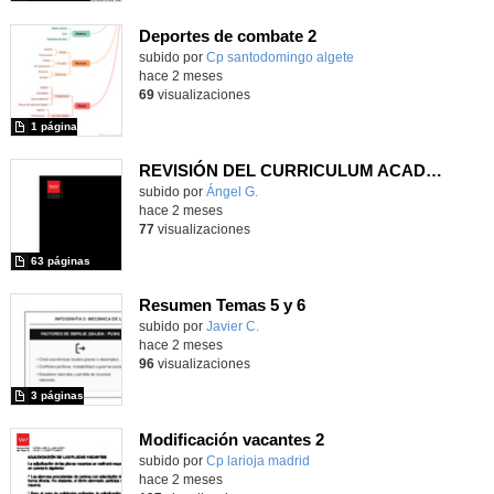
Deportes de combate 2
Contenido educativo.
subido por
Cp santodomingo algete
-
hace 2 meses
69
visualizaciones
1 página
REVISIÓN DEL CURRICULUM ACADÉMICO DE GRADO PARA SU ADAPTACIÓN AL NUEVO MARCO LEGAL DE LAS EE.AA.SS.
Contenido educativo.
subido por
Ángel G.
-
hace 2 meses
77
visualizaciones
63 páginas
Resumen Temas 5 y 6
Contenido educativo.
subido por
Javier C.
-
hace 2 meses
96
visualizaciones
3 páginas
Modificación vacantes 2
Contenido educativo.
subido por
Cp larioja madrid
-
hace 2 meses