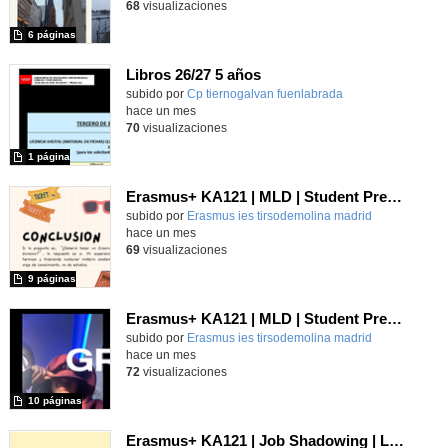
68
visualizaciones
6 páginas
Libros 26/27 5 años
subido por
Cp tiernogalvan fuenlabrada
-
hace un mes
70
visualizaciones
1 página
Erasmus+ KA121 | MLD | Student Presentation 2 | San Bonifacio-Verona 2025
Contenido educativo.
subido por
Erasmus ies tirsodemolina madrid
-
hace un mes
69
visualizaciones
9 páginas
Erasmus+ KA121 | MLD | Student Presentation 2 | Rome 2025
Contenido educativo.
subido por
Erasmus ies tirsodemolina madrid
-
hace un mes
72
visualizaciones
10 páginas
Erasmus+ KA121 | Job Shadowing | Liceo Vittoria Colonna, Rome 2025 | Poster 2