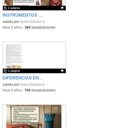
1 página
INSTRUMENTOS DE LA EDAD MEDIA
Contenido educativo.
subido por
Nuria Dolores A.
-
hace 3 años
-
384
visualizaciones
1 página
DIFERENCIAS ENTRE JUGLARES Y TROVADORES
Contenido educativo.
subido por
Nuria Dolores A.
-
hace 3 años
-
700
visualizaciones