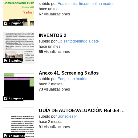
Contenido educativo.
subido por
Erasmus ies tirsodemolina madrid
-
hace un mes
67
visualizaciones
2 páginas
INVENTOS 2
Contenido educativo.
subido por
Cp santodomingo algete
-
hace un mes
55
visualizaciones
1 página
Anexo 41. Screening 5 años
Contenido educativo.
subido por
Eoep tdah madrid
-
hace 2 meses
73
visualizaciones
2 páginas
GUÍA DE AUTOEVALUACIÓN Rol del personal educador como acompañantes del juego
Contenido educativo.
subido por
Sonsoles P.
-
hace 2 meses
91
visualizaciones
17 páginas