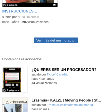
1 página
INSTRUCCIONES T5
Contenido educativo.
subido por
Nuria Dolores A.
-
hace 3 años
-
296
visualizaciones
Ver más del mismo autor
Contenidos relacionados:
¿QUIERES SER UN PROCESADOR?
subido por
Tic ce40 madrid
-
hace 4 semanas
34
visualizaciones
6 páginas
Erasmus+ KA121 | Moving People | Student Presentation 2 | Neustadt 2024
Contenido educativo.
subido por
Erasmus ies tirsodemolina madrid
-
hace un mes