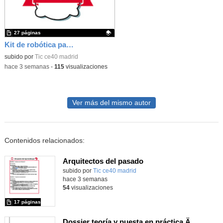
27 páginas
Kit de robótica para Micro:Bit
Contenido educativo.
subido por
Tic ce40 madrid
-
hace 3 semanas
-
115
visualizaciones
Ver más del mismo autor
Contenidos relacionados:
Arquitectos del pasado
subido por
Tic ce40 madrid
-
hace 3 semanas
54
visualizaciones
17 páginas
Dossier teoría y puesta en práctica Äprendizaje Basado en Juegos en Educación Infantil y Primaria