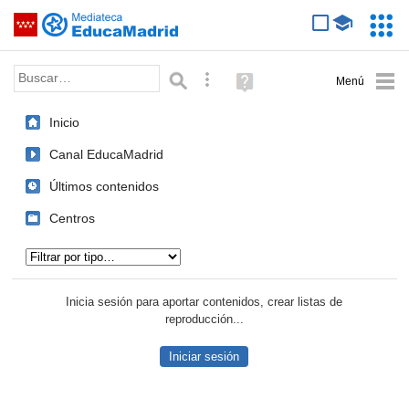
Mediateca de EducaMadrid
Saltar navegación
Servic
Educa
Palabra o frase:
Búsqueda avanzada
Ayuda
(en
ventana
Inicio
nueva)
Canal EducaMadrid
Últimos contenidos
Centros
Tipo de contenido:
Inicia sesión para aportar contenidos, crear listas de
reproducción...
Iniciar sesión