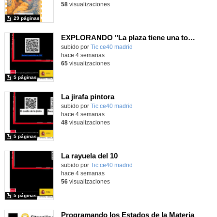
58
visualizaciones
29 páginas
EXPLORANDO "La plaza tiene una torre" con MachaBOT
subido por
Tic ce40 madrid
-
hace 4 semanas
65
visualizaciones
5 páginas
La jirafa pintora
subido por
Tic ce40 madrid
-
hace 4 semanas
48
visualizaciones
5 páginas
La rayuela del 10
subido por
Tic ce40 madrid
-
hace 4 semanas
56
visualizaciones
5 páginas
Programando los Estados de la Materia