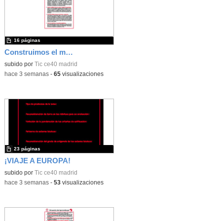
16 páginas
Construimos el mundo con LEGO
subido por
Tic ce40 madrid
-
hace 3 semanas
-
65
visualizaciones
23 páginas
¡VIAJE A EUROPA!
subido por
Tic ce40 madrid
-
hace 3 semanas
-
53
visualizaciones