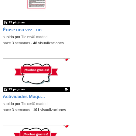
15 páginas
Érase una vez...un castillo medieval
subido por
Tic ce40 madrid
-
hace 3 semanas
-
48
visualizaciones
19 páginas
Actividades Maqueen
Contenido educativo.
subido por
Tic ce40 madrid
-
hace 3 semanas
-
101
visualizaciones