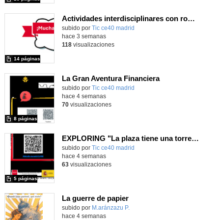
Actividades interdisciplinares con robótica y pensamiento computacional
Contenido educativo.
subido por
Tic ce40 madrid
-
hace 3 semanas
118
visualizaciones
14 páginas
La Gran Aventura Financiera
subido por
Tic ce40 madrid
-
hace 4 semanas
70
visualizaciones
8 páginas
EXPLORING "La plaza tiene una torre" with MachaBOT
subido por
Tic ce40 madrid
-
hace 4 semanas
63
visualizaciones
5 páginas
La guerre de papier
Contenido educativo.
subido por
M.aránzazu P.
-
hace 4 semanas