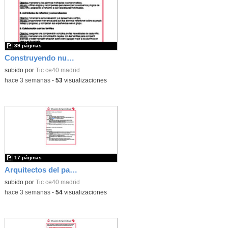
39 páginas
Construyendo nuestro parque de atracciones
subido por
Tic ce40 madrid
-
hace 3 semanas
-
53
visualizaciones
17 páginas
Arquitectos del pasado
subido por
Tic ce40 madrid
-
hace 3 semanas
-
54
visualizaciones