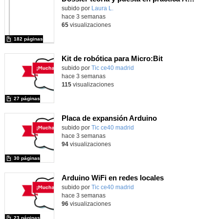
Contenido educativo.
subido por
Laura L.
-
hace 3 semanas
65
visualizaciones
182 páginas
Kit de robótica para Micro:Bit
Contenido educativo.
subido por
Tic ce40 madrid
-
hace 3 semanas
115
visualizaciones
27 páginas
Placa de expansión Arduino
Contenido educativo.
subido por
Tic ce40 madrid
-
hace 3 semanas
94
visualizaciones
30 páginas
Arduino WiFi en redes locales
Contenido educativo.
subido por
Tic ce40 madrid
-
hace 3 semanas
96
visualizaciones
23 páginas