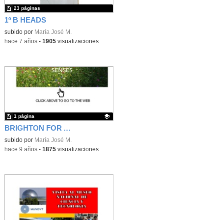
23 páginas
1º B HEADS
subido por
María José M.
-
hace 7 años
-
1905
visualizaciones
1 página
BRIGHTON FOR ALL FIVE SENSES
Contenido educativo.
subido por
María José M.
-
hace 9 años
-
1875
visualizaciones