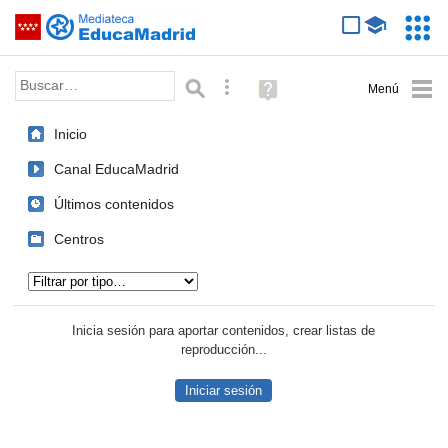
Mediateca de EducaMadrid
Saltar navegación
Servic
Educa
Palabra o frase:
Búsqueda avanzada
Ayuda
(en
ventana
Inicio
nueva)
Canal EducaMadrid
Últimos contenidos
Centros
Tipo de contenido:
Inicia sesión para aportar contenidos, crear listas de
reproducción...
Iniciar sesión