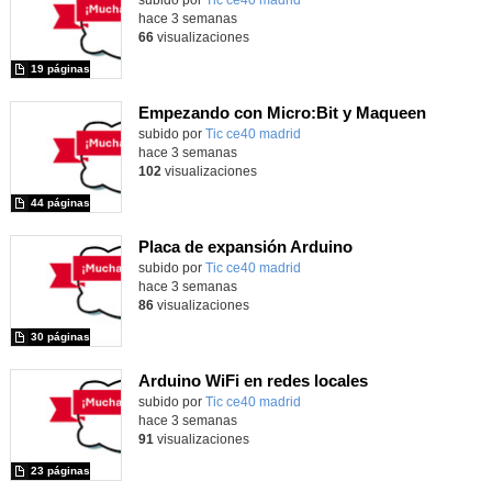
hace 3 semanas
66
visualizaciones
19 páginas
Empezando con Micro:Bit y Maqueen
Contenido educativo.
subido por
Tic ce40 madrid
-
hace 3 semanas
102
visualizaciones
44 páginas
Placa de expansión Arduino
Contenido educativo.
subido por
Tic ce40 madrid
-
hace 3 semanas
86
visualizaciones
30 páginas
Arduino WiFi en redes locales
Contenido educativo.
subido por
Tic ce40 madrid
-
hace 3 semanas
91
visualizaciones
23 páginas