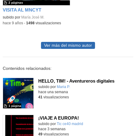
2 páginas
VISITA AL MNCYT
subido por
María José M.
-
hace 9 años
-
1498
visualizaciones
Ver más del mismo autor
Contenidos relacionados:
HELLO, TIM! - Aventureros digitales
Contenido educativo.
subido por
Maria P.
-
hace una semana
41
visualizaciones
1 página
¡VIAJE A EUROPA!
subido por
Tic ce40 madrid
-
hace 3 semanas
49
visualizaciones