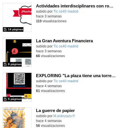
Actividades interdisciplinares con robótica y pensamiento computacional
Contenido educativo.
subido por
Tic ce40 madrid
-
hace 3 semanas
110
visualizaciones
14 páginas
La Gran Aventura Financiera
subido por
Tic ce40 madrid
-
hace 3 semanas
66
visualizaciones
8 páginas
EXPLORING "La plaza tiene una torre" with MachaBOT
subido por
Tic ce40 madrid
-
hace 4 semanas
61
visualizaciones
5 páginas
La guerre de papier
Contenido educativo.
subido por
M.aránzazu P.
-
hace 4 semanas
56
visualizaciones