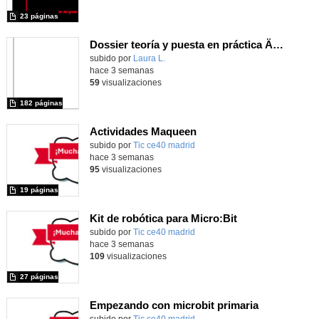
23 páginas
Dossier teoría y puesta en práctica Äprendizaje Basado en Juegos en Educación Infantil y Primaria
Contenido educativo.
subido por
Laura L.
-
hace 3 semanas
59
visualizaciones
182 páginas
Actividades Maqueen
Contenido educativo.
subido por
Tic ce40 madrid
-
hace 3 semanas
95
visualizaciones
19 páginas
Kit de robótica para Micro:Bit
Contenido educativo.
subido por
Tic ce40 madrid
-
hace 3 semanas
109
visualizaciones
27 páginas
Empezando con microbit primaria
Contenido educativo.
subido por
Tic ce40 madrid
-