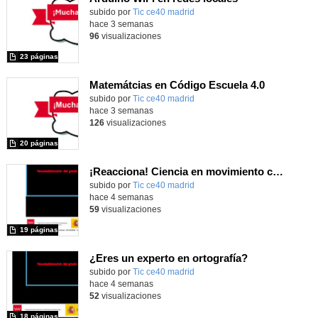
Contenido educativo.
subido por
Tic ce40 madrid
-
hace 3 semanas
96
visualizaciones
23 páginas
Matemátcias en Código Escuela 4.0
Contenido educativo.
subido por
Tic ce40 madrid
-
hace 3 semanas
126
visualizaciones
20 páginas
¡Reacciona! Ciencia en movimiento con micro:bit y Maqueen
subido por
Tic ce40 madrid
-
hace 4 semanas
59
visualizaciones
19 páginas
¿Eres un experto en ortografía?
subido por
Tic ce40 madrid
-
hace 4 semanas
52
visualizaciones
18 páginas