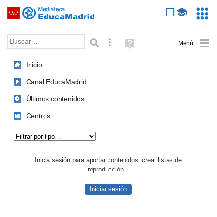
Mediateca de EducaMadrid
Saltar navegación
Servic
Educa
Palabra o frase:
Búsqueda avanzada
Ayuda
(en
ventana
Inicio
nueva)
Canal EducaMadrid
Últimos contenidos
Centros
Tipo de contenido:
Inicia sesión para aportar contenidos, crear listas de
reproducción...
Iniciar sesión