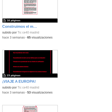
16 páginas
Construimos el mundo con LEGO
subido por
Tic ce40 madrid
-
hace 3 semanas
-
65
visualizaciones
23 páginas
¡VIAJE A EUROPA!
subido por
Tic ce40 madrid
-
hace 3 semanas
-
53
visualizaciones