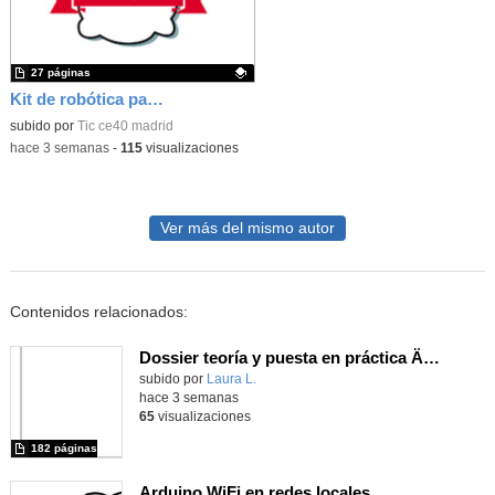
27 páginas
Kit de robótica para Micro:Bit
Contenido educativo.
subido por
Tic ce40 madrid
-
hace 3 semanas
-
115
visualizaciones
Ver más del mismo autor
Contenidos relacionados:
Dossier teoría y puesta en práctica Äprendizaje Basado en Juegos en Educación Infantil y Primaria
Contenido educativo.
subido por
Laura L.
-
hace 3 semanas
65
visualizaciones
182 páginas
Arduino WiFi en redes locales