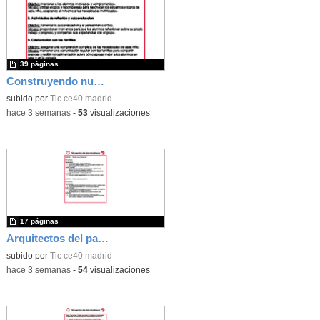
39 páginas
Construyendo nuestro parque de atracciones
subido por
Tic ce40 madrid
-
hace 3 semanas
-
53
visualizaciones
17 páginas
Arquitectos del pasado
subido por
Tic ce40 madrid
-
hace 3 semanas
-
54
visualizaciones