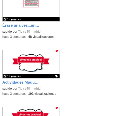
15 páginas
Érase una vez...un castillo medieval
subido por
Tic ce40 madrid
-
hace 3 semanas
-
48
visualizaciones
19 páginas
Actividades Maqueen
Contenido educativo.
subido por
Tic ce40 madrid
-
hace 3 semanas
-
101
visualizaciones