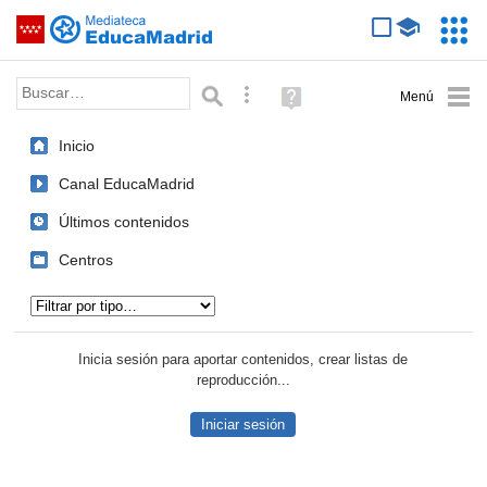
Mediateca de EducaMadrid
Saltar navegación
Servic
Educa
Palabra o frase:
Búsqueda avanzada
Ayuda
(en
ventana
Inicio
nueva)
Canal EducaMadrid
Últimos contenidos
Centros
Tipo de contenido:
Inicia sesión para aportar contenidos, crear listas de
reproducción...
Iniciar sesión