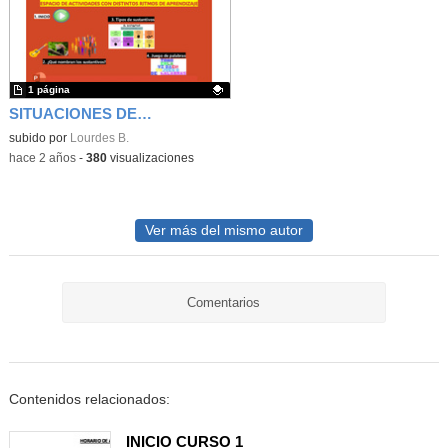
1 página
SITUACIONES DE APRENDIZAJE CON DISTINTOS RITMOS
Contenido educativo.
subido por
Lourdes B.
-
hace 2 años
-
380
visualizaciones
Ver más del mismo autor
Comentarios
Contenidos relacionados:
INICIO CURSO 1