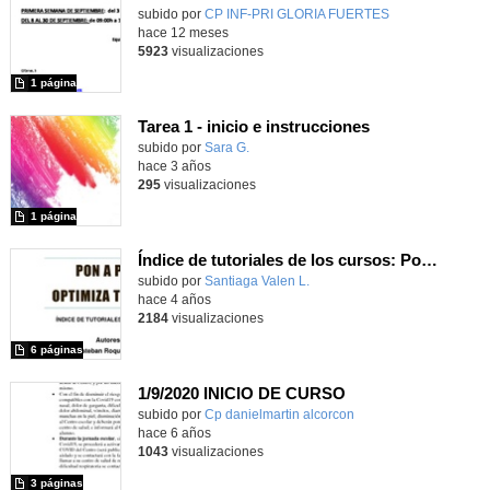
subido por
CP INF-PRI GLORIA FUERTES
-
hace 12 meses
5923
visualizaciones
1 página
Tarea 1 - inicio e instrucciones
Contenido educativo.
subido por
Sara G.
-
hace 3 años
295
visualizaciones
1 página
Índice de tutoriales de los cursos: Pon a punto tu AV y Optimiza tu AV. Edición Actualizada Agosto 2022
Contenido educativo.
subido por
Santiaga Valen L.
-
hace 4 años
2184
visualizaciones
6 páginas
1/9/2020 INICIO DE CURSO
subido por
Cp danielmartin alcorcon
-
hace 6 años
1043
visualizaciones
3 páginas