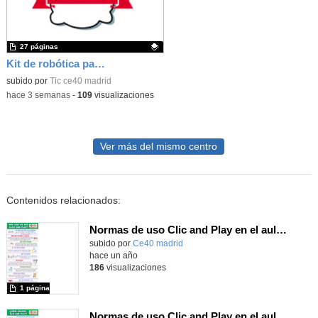
27 páginas
Kit de robótica para Micro:Bit
Contenido educativo.
subido por
Tic ce40 madrid
-
hace 3 semanas
-
109
visualizaciones
Ver más del mismo centro
Contenidos relacionados:
Normas de uso Clic and Play en el aula en inglés (tamaño A3)
subido por
Ce40 madrid
-
hace un año
186
visualizaciones
1 página
Normas de uso Clic and Play en el aula (tamaño A3)