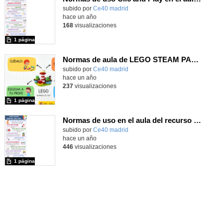
subido por
Ce40 madrid
-
hace un año
168
visualizaciones
1 página
Normas de aula de LEGO STEAM PARK _ Tamaño A3
subido por
Ce40 madrid
-
hace un año
237
visualizaciones
1 página
Normas de uso en el aula del recurso True True (tamaño A3)
subido por
Ce40 madrid
-
hace un año
446
visualizaciones
1 página