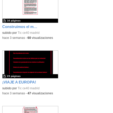
16 páginas
Construimos el mundo con LEGO
subido por
Tic ce40 madrid
-
hace 3 semanas
-
60
visualizaciones
23 páginas
¡VIAJE A EUROPA!
subido por
Tic ce40 madrid
-
hace 3 semanas
-
47
visualizaciones