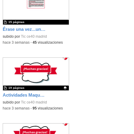
15 páginas
Érase una vez...un castillo medieval
subido por
Tic ce40 madrid
-
hace 3 semanas
-
45
visualizaciones
19 páginas
Actividades Maqueen
Contenido educativo.
subido por
Tic ce40 madrid
-
hace 3 semanas
-
95
visualizaciones