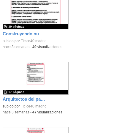
39 páginas
Construyendo nuestro parque de atracciones
subido por
Tic ce40 madrid
-
hace 3 semanas
-
49
visualizaciones
17 páginas
Arquitectos del pasado
subido por
Tic ce40 madrid
-
hace 3 semanas
-
47
visualizaciones