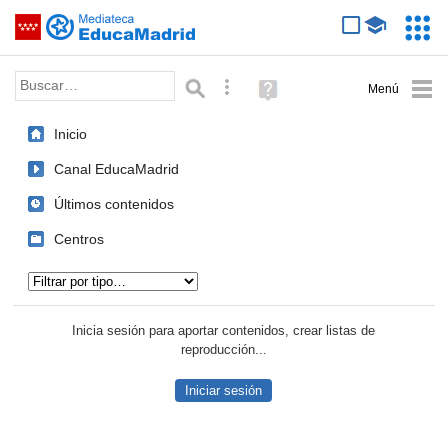
Mediateca de EducaMadrid
Saltar navegación
Servic
Educa
Palabra o frase:
Búsqueda avanzada
Ayuda
(en
ventana
Inicio
nueva)
Canal EducaMadrid
Últimos contenidos
Centros
Tipo de contenido:
Inicia sesión para aportar contenidos, crear listas de
reproducción...
Iniciar sesión