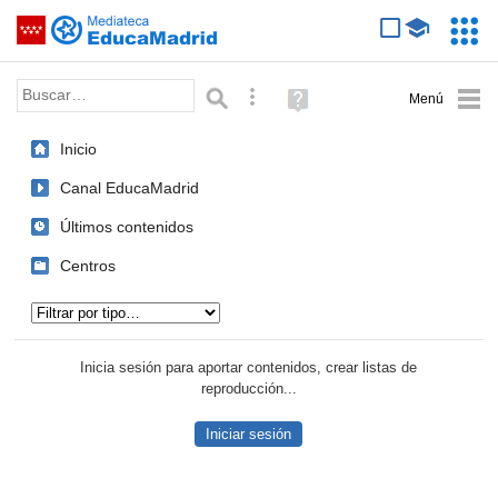
Mediateca de EducaMadrid
Saltar navegación
Servic
Educa
Palabra o frase:
Búsqueda avanzada
Ayuda
(en
ventana
Inicio
nueva)
Canal EducaMadrid
Últimos contenidos
Centros
Tipo de contenido:
Inicia sesión para aportar contenidos, crear listas de
reproducción...
Iniciar sesión