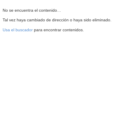
Reproductor de la Mediateca
No se encuentra el contenido…
Tal vez haya cambiado de dirección o haya sido eliminado.
Usa el buscador
para encontrar contenidos.