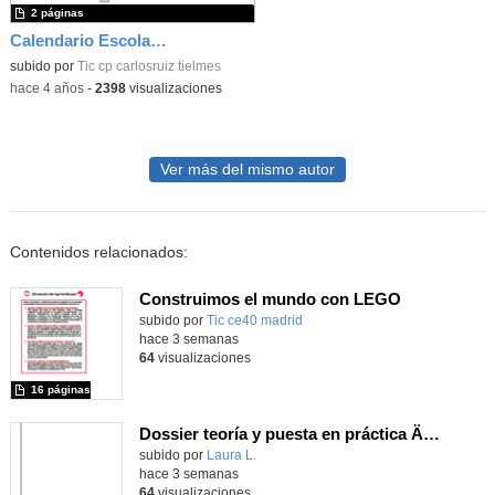
2 páginas
Calendario Escolar Comunidad de Madrid 22/23
subido por
Tic cp carlosruiz tielmes
-
hace 4 años
-
2398
visualizaciones
Ver más del mismo autor
Contenidos relacionados:
Construimos el mundo con LEGO
subido por
Tic ce40 madrid
-
hace 3 semanas
64
visualizaciones
16 páginas
Dossier teoría y puesta en práctica Äprendizaje Basado en Juegos en Educación Infantil y Primaria
Contenido educativo.
subido por
Laura L.
-
hace 3 semanas
64
visualizaciones