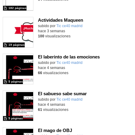
182 páginas
Actividades Maqueen
Contenido educativo.
subido por
Tic ce40 madrid
-
hace 3 semanas
100
visualizaciones
19 páginas
El laberinto de las emociones
subido por
Tic ce40 madrid
-
hace 4 semanas
66
visualizaciones
5 páginas
El sabueso sabe sumar
subido por
Tic ce40 madrid
-
hace 4 semanas
61
visualizaciones
5 páginas
El mago de OBJ