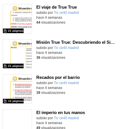
El viaje de True True
subido por
Tic ce40 madrid
-
hace 4 semanas
44
visualizaciones
21 páginas
Misión True True: Descubriendo el Sistema Solar
subido por
Tic ce40 madrid
-
hace 4 semanas
36
visualizaciones
21 páginas
Recados por el barrio
subido por
Tic ce40 madrid
-
hace 4 semanas
39
visualizaciones
12 páginas
El imperio en tus manos
subido por
Tic ce40 madrid
-
hace 4 semanas
49
visualizaciones