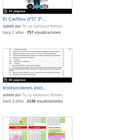
47 páginas
El Carlitos nº37 3ºTrim 22-23
subido por
Tic cp carlosruiz tielmes
-
hace 2 años
-
757
visualizaciones
60 páginas
Instrucciones inicio de curso 2023/2024
subido por
Tic cp carlosruiz tielmes
-
hace 3 años
-
2146
visualizaciones