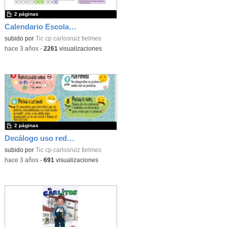
2 páginas
Calendario Escolar 2023/2024
subido por
Tic cp carlosruiz tielmes
-
hace 3 años
-
2261
visualizaciones
2 páginas
Decálogo uso redes sociales (Tielmes)
subido por
Tic cp carlosruiz tielmes
-
hace 3 años
-
691
visualizaciones