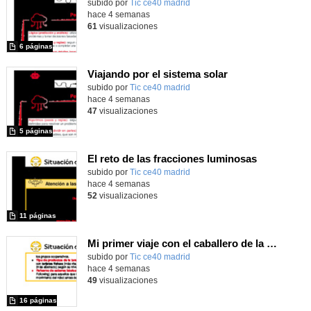
subido por
Tic ce40 madrid
-
hace 4 semanas
61
visualizaciones
6 páginas
Viajando por el sistema solar
subido por
Tic ce40 madrid
-
hace 4 semanas
47
visualizaciones
5 páginas
El reto de las fracciones luminosas
subido por
Tic ce40 madrid
-
hace 4 semanas
52
visualizaciones
11 páginas
Mi primer viaje con el caballero de la Mancha
subido por
Tic ce40 madrid
-
hace 4 semanas
49
visualizaciones
16 páginas