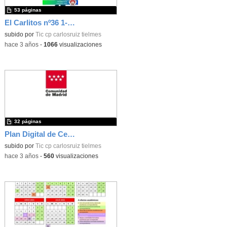
53 páginas
El Carlitos nº36 1-2ºTrim 22-23
subido por
Tic cp carlosruiz tielmes
-
hace 3 años
-
1066
visualizaciones
32 páginas
Plan Digital de Centro (CARLOS RUIZ)
subido por
Tic cp carlosruiz tielmes
-
hace 3 años
-
560
visualizaciones