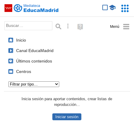
Mediateca de EducaMadrid
Saltar navegación
Servic
Educa
Palabra o frase:
Búsqueda avanzada
Ayuda
(en
ventana
Inicio
nueva)
Canal EducaMadrid
Últimos contenidos
Centros
Tipo de contenido:
Inicia sesión para aportar contenidos, crear listas de
reproducción...
Iniciar sesión