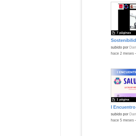
7 páginas
Contenido educ
subido por
Dan
-
hace 2 meses
1 página
Contenido educ
subido por
Dan
-
hace 5 meses