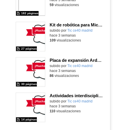
59
visualizaciones
182 páginas
Kit de robótica para Micro:Bit
Contenido educativo.
subido por
Tic ce40 madrid
-
hace 3 semanas
109
visualizaciones
27 páginas
Placa de expansión Arduino
Contenido educativo.
subido por
Tic ce40 madrid
-
hace 3 semanas
86
visualizaciones
30 páginas
Actividades interdisciplinares con robótica y pensamiento computacional
Contenido educativo.
subido por
Tic ce40 madrid
-
hace 3 semanas
110
visualizaciones
14 páginas