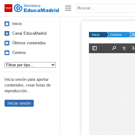
Mediateca de EducaMadrid
Saltar navegación
Palabra o frase:
Inicio
Canal EducaMadrid
Inicio
Centros
I
Últimos contenidos
Centros
Tipo de contenido:
Inicia sesión para aportar
contenidos, crear listas de
reproducción...
Iniciar sesión