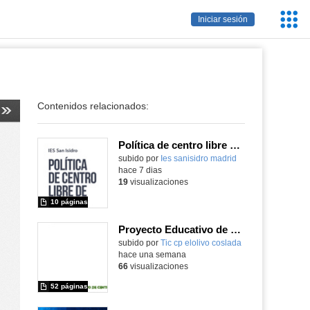
Servic
Iniciar sesión
Educa
Contenidos relacionados:
Política de centro libre de móviles
subido por
Ies sanisidro madrid
-
hace 7 dias
19
visualizaciones
10 páginas
Proyecto Educativo de Centro actualizado 2026
subido por
Tic cp elolivo coslada
-
hace una semana
66
visualizaciones
52 páginas