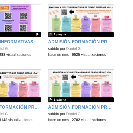
1 página
PÍLDORAS INFORMATIVAS SOBRE NUESTRAS ENSEÑANZAS - IES LUIS VIVES
ADMISIÓN FORMACIÓN PROFESIONAL GRADO SUPERIOR IES LUIS VIVES
ativo.
iel G.
subido por
Daniel G.
288
visualizaciones
-
hace un mes
-
6525
visualizaciones
1 página
ADMISIÓN FORMACIÓN PROFESIONAL GRADO MEDIO IES LUIS VIVES
ADMISIÓN FORMACIÓN PROFESIONAL GRADO BÁSICO IES LUIS VIVES
iel G.
subido por
Daniel G.
6148
visualizaciones
-
hace un mes
-
2702
visualizaciones