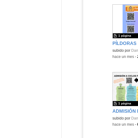
1 página
Contenido educ
subido por
Dan
-
hace un mes
-
1 página
subido por
Dan
-
hace un mes
-