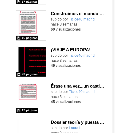
17 páginas
Construimos el mundo con LEGO
subido por
Tic ce40 madrid
-
hace 3 semanas
60
visualizaciones
16 páginas
¡VIAJE A EUROPA!
subido por
Tic ce40 madrid
-
hace 3 semanas
49
visualizaciones
23 páginas
Érase una vez...un castillo medieval
subido por
Tic ce40 madrid
-
hace 3 semanas
45
visualizaciones
15 páginas
Dossier teoría y puesta en práctica Äprendizaje Basado en Juegos en Educación Infantil y Primaria
Contenido educativo.
subido por
Laura L.
-
hace 3 semanas