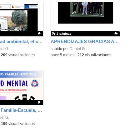
2 páginas
Sostenibilidad ambiental, eficiencia energética y sistemas de producción inteligente para la industria 4.0
APRENDIZAJES GRACIAS A LA FUNDACIÓN EXIT CON GRUPOS DE GRADO BÁSICO
ativo.
iel G.
Contenido educativo.
subido por
Daniel G.
-
209
visualizaciones
-
hace 5 meses
-
212
visualizaciones
I Encuentro Familia-Escuela, salud mental y bienestar emocional
ativo.
iel G.
-
199
visualizaciones