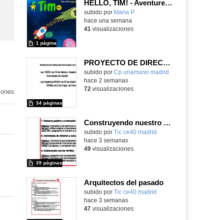
HELLO, TIM! - Aventureros digitales
Contenido educativo.
subido por
Maria P.
-
hace una semana
41
visualizaciones
1 página
PROYECTO DE DIRECCIÓN
Contenido educativo.
subido por
Cp unamuno madrid
-
hace 2 semanas
72
visualizaciones
iones
34 páginas
Construyendo nuestro parque de atracciones
subido por
Tic ce40 madrid
-
hace 3 semanas
49
visualizaciones
39 páginas
Arquitectos del pasado
subido por
Tic ce40 madrid
-
hace 3 semanas
47
visualizaciones