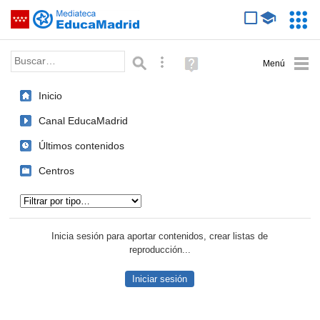
Mediateca de EducaMadrid
Saltar navegación
Servic
Educa
Palabra o frase:
Búsqueda avanzada
Ayuda
(en
ventana
Inicio
nueva)
Canal EducaMadrid
Últimos contenidos
Centros
Tipo de contenido:
Inicia sesión para aportar contenidos, crear listas de
reproducción...
Iniciar sesión