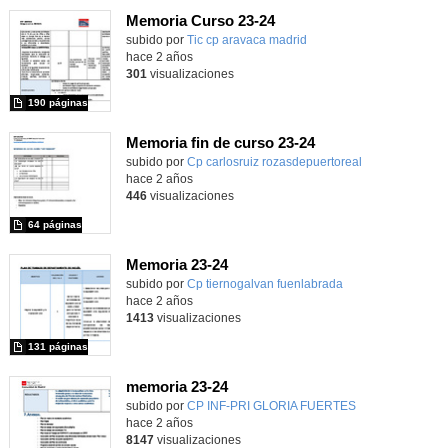
Memoria Curso 23-24
subido por
Tic cp aravaca madrid
-
hace 2 años
301
visualizaciones
190 páginas
Memoria fin de curso 23-24
subido por
Cp carlosruiz rozasdepuertoreal
-
hace 2 años
446
visualizaciones
64 páginas
Memoria 23-24
Contenido educativo.
subido por
Cp tiernogalvan fuenlabrada
-
hace 2 años
1413
visualizaciones
131 páginas
memoria 23-24
Contenido educativo.
subido por
CP INF-PRI GLORIA FUERTES
-
hace 2 años
8147
visualizaciones