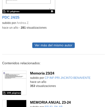
31 páginas
PDC 24/25
Contenido educativo.
subido por
Andrea Z.
-
hace un año
-
281
visualizaciones
Ver más del mismo autor
Contenidos relacionados:
Memoria 23/24
subido por
CP INF-PRI JACINTO BENAVENTE
-
hace un año
353
visualizaciones
108 páginas
MEMORIA ANUAL 23-24
Contenido educativo.
subido por
EEI EL PILAR
-