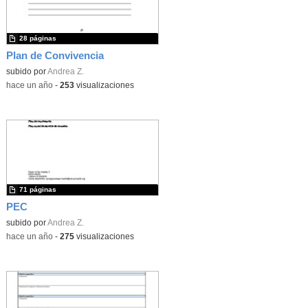
28 páginas
Plan de Convivencia
subido por
Andrea Z.
-
hace un año
-
253
visualizaciones
71 páginas
PEC
subido por
Andrea Z.
-
hace un año
-
275
visualizaciones