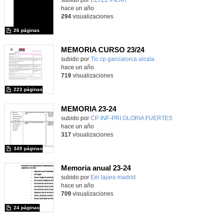
hace un año
294
visualizaciones
26 páginas
MEMORIA CURSO 23/24
subido por
Tic cp garcialorca alcala
-
hace un año
719
visualizaciones
223 páginas
MEMORIA 23-24
Contenido educativo.
subido por
CP INF-PRI GLORIA FUERTES
-
hace un año
317
visualizaciones
349 páginas
Memoria anual 23-24
subido por
Eei lajara madrid
-
hace un año
709
visualizaciones
24 páginas