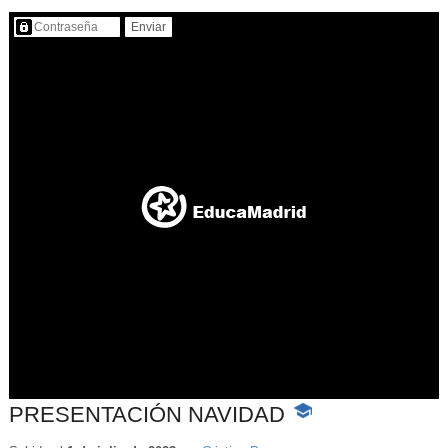
Contenido protegido…
PRESENTACIÓN NAVIDAD
-
Contenido