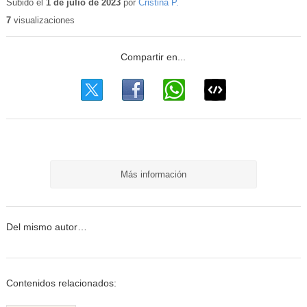
educativo
Subido el
1 de julio de 2023
por
Cristina P.
7
visualizaciones
Más información
Del mismo autor…
Contenidos relacionados: