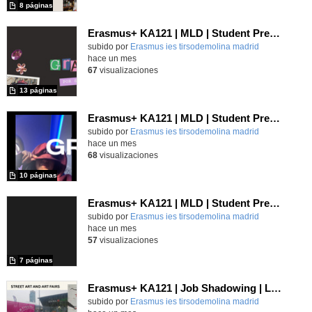
8 páginas
Erasmus+ KA121 | MLD | Student Presentation | Turin 2025
Contenido educativo.
subido por
Erasmus ies tirsodemolina madrid
-
hace un mes
67
visualizaciones
13 páginas
Erasmus+ KA121 | MLD | Student Presentation 2 | Rome 2025
Contenido educativo.
subido por
Erasmus ies tirsodemolina madrid
-
hace un mes
68
visualizaciones
10 páginas
Erasmus+ KA121 | MLD | Student Presentation 1 | Rome 2025
Contenido educativo.
subido por
Erasmus ies tirsodemolina madrid
-
hace un mes
57
visualizaciones
7 páginas
Erasmus+ KA121 | Job Shadowing | Liceo Domenico Berti, Turin 2025
Contenido educativo.
subido por
Erasmus ies tirsodemolina madrid
-