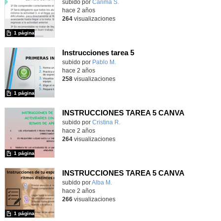
Contenido educativo.
subido por
Carima S.
-
hace 2 años
264
visualizaciones
1 página
Instrucciones tarea 5
Contenido educativo.
subido por
Pablo M.
-
hace 2 años
258
visualizaciones
1 página
INSTRUCCIONES TAREA 5 CANVA
Contenido educativo.
subido por
Cristina R.
-
hace 2 años
264
visualizaciones
1 página
INSTRUCCIONES TAREA 5 CANVA
Contenido educativo.
subido por
Alba M.
-
hace 2 años
266
visualizaciones
1 página