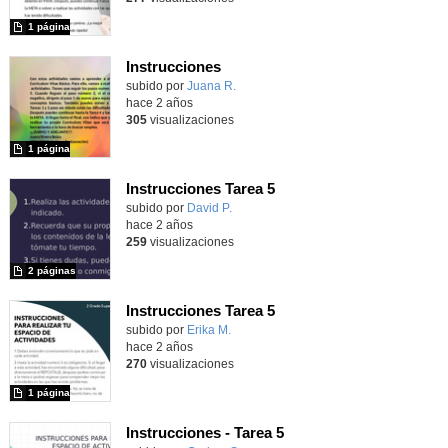
1 página
Instrucciones
Contenido educativo.
subido por
Juana R.
-
hace 2 años
305
visualizaciones
1 página
Instrucciones Tarea 5
Contenido educativo.
subido por
David P.
-
hace 2 años
259
visualizaciones
2 páginas
Instrucciones Tarea 5
Contenido educativo.
subido por
Erika M.
-
hace 2 años
270
visualizaciones
1 página
Instrucciones - Tarea 5