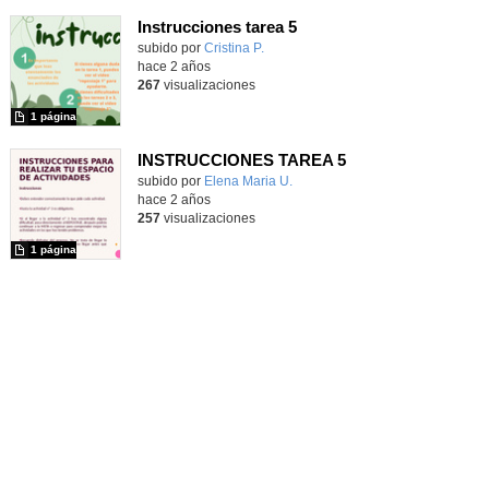
Instrucciones tarea 5
Contenido educativo.
subido por
Cristina P.
-
hace 2 años
267
visualizaciones
1 página
INSTRUCCIONES TAREA 5
Contenido educativo.
subido por
Elena Maria U.
-
hace 2 años
257
visualizaciones
1 página