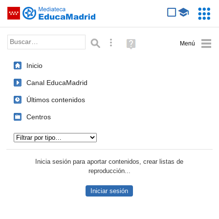
Mediateca de EducaMadrid
Saltar navegación
Servic
Educa
Palabra o frase:
Búsqueda avanzada
Ayuda
(en
ventana
Inicio
nueva)
Canal EducaMadrid
Últimos contenidos
Centros
Tipo de contenido:
Inicia sesión para aportar contenidos, crear listas de
reproducción...
Iniciar sesión