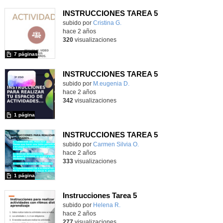
INSTRUCCIONES TAREA 5
Contenido educativo.
subido por
Cristina G.
-
hace 2 años
320
visualizaciones
7 páginas
INSTRUCCIONES TAREA 5
Contenido educativo.
subido por
M.eugenia D.
-
hace 2 años
342
visualizaciones
1 página
INSTRUCCIONES TAREA 5
Contenido educativo.
subido por
Carmen Silvia O.
-
hace 2 años
333
visualizaciones
1 página
Instrucciones Tarea 5
Contenido educativo.
subido por
Helena R.
-
hace 2 años
277
visualizaciones