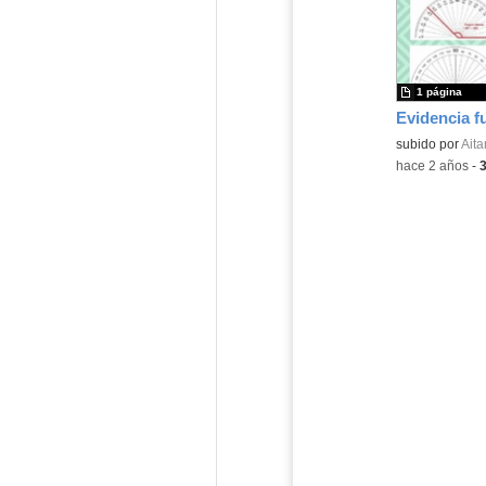
1 página
subido por
Aita
-
hace 2 años
-