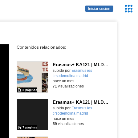
Servic
Iniciar sesión
Educa
Contenidos relacionados:
Erasmus+ KA121 | MLD | Presentación 1 | Verona 2025
Contenido educativo.
subido por
Erasmus ies
tirsodemolina madrid
-
hace un mes
71
visualizaciones
8 páginas
Erasmus+ KA121 | MLD | Student Presentation 1 | Rome 2025
Contenido educativo.
subido por
Erasmus ies
tirsodemolina madrid
-
hace un mes
59
visualizaciones
7 páginas