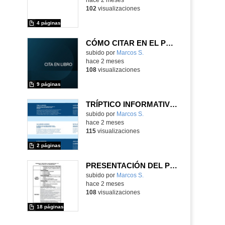
102
visualizaciones
4 páginas
CÓMO CITAR EN EL PROYECTO DE INVESTIGACIÓN DE 1.º DE BACHILLERATO
Contenido educativo.
subido por
Marcos S.
-
hace 2 meses
108
visualizaciones
9 páginas
TRÍPTICO INFORMATIVO DE LAS DEFENSAS DE LOS PROYECTOS DE INVESTIGACIÓN DEL IES FRANCISCO AYALA CURSO 2025/26
Contenido educativo.
subido por
Marcos S.
-
hace 2 meses
115
visualizaciones
2 páginas
PRESENTACIÓN DEL PROGRAMA DE PROYECTOS DE INVESTIGACIÓN IES FRANCISCO AYALA
Contenido educativo.
subido por
Marcos S.
-
hace 2 meses
108
visualizaciones
18 páginas