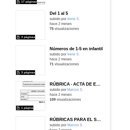
17 páginas
Del 1 al 5
Contenido educativo.
subido por
Irene S.
-
hace 2 meses
75
visualizaciones
3 páginas
Números de 1-5 en infantil
Contenido educativo.
subido por
Irene S.
-
hace 2 meses
71
visualizaciones
3 páginas
RÚBRICA - ACTA DE EVALUACIÓN DE LA DEFENSA (TRIBUNAL)
Contenido educativo.
subido por
Marcos S.
-
hace 2 meses
109
visualizaciones
1 página
RÚBRICAS PARA EL SEGUIMIENTO DE LOS PROYECTOS DE INVESTIGACIÓN
Contenido educativo.
subido por
Marcos S.
-
hace 2 meses