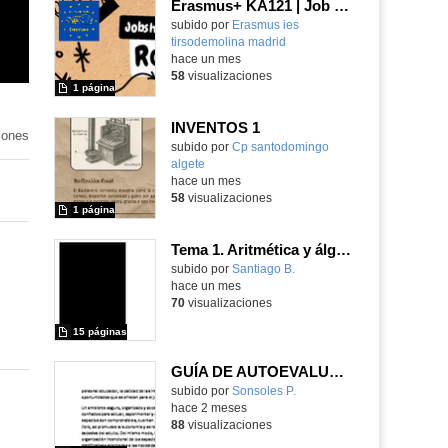
Erasmus+ KA121 | Job Shadowing | Liceo Vittoria Colonna, Rome 2025 | Poster 1
Contenido educativo.
subido por
Erasmus ies
tirsodemolina madrid
-
hace un mes
58
visualizaciones
1 página
INVENTOS 1
iones
Contenido educativo.
subido por
Cp santodomingo
algete
-
hace un mes
58
visualizaciones
1 página
Tema 1. Aritmética y álgebra. 2.1. Logaritmos
Contenido educativo.
subido por
Santiago B.
-
hace un mes
70
visualizaciones
15 páginas
GUÍA DE AUTOEVALUACIÓN Rol del personal educador como acompañantes del juego
Contenido educativo.
subido por
Sonsoles P.
-
hace 2 meses
88
visualizaciones