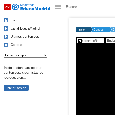
Mediateca de EducaMadrid
Saltar navegación
Palabra o frase:
Inicio
Canal EducaMadrid
Inicio
Centros
C
Últimos contenidos
Contenido protegido…
Centros
Tipo de contenido:
Inicia sesión para aportar
contenidos, crear listas de
reproducción...
Iniciar sesión