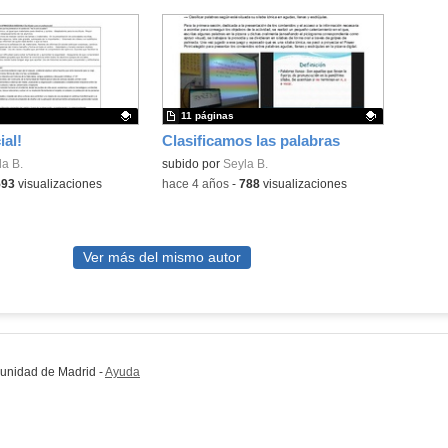
11 páginas
ial!
Clasificamos las palabras
ativo.
a B.
Contenido educativo.
subido por
Seyla B.
593
visualizaciones
-
hace 4 años
-
788
visualizaciones
Ver más del mismo autor
munidad de Madrid
-
Ayuda
(en ventana nueva)