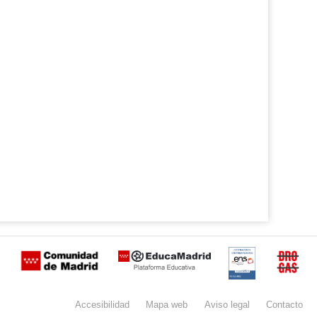
Certificación
Buzón
de
anónimo
Accesibilidad
Mapa
web
Aviso
legal
Contacto