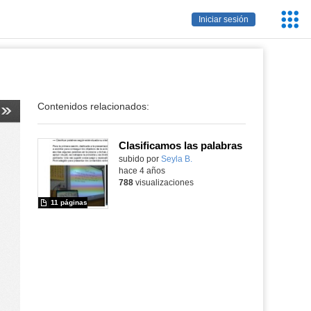
Servic
Iniciar sesión
Educa
Contenidos relacionados:
Clasificamos las palabras
Contenido educativo.
subido por
Seyla B.
-
hace 4 años
788
visualizaciones
11 páginas