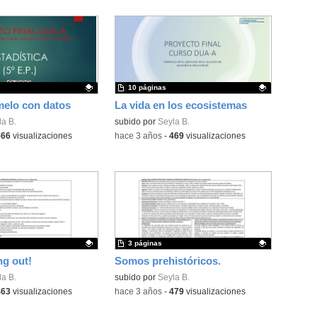
10 páginas
elo con datos
La vida en los ecosistemas
ativo.
a B.
Contenido educativo.
subido por
Seyla B.
566
visualizaciones
-
hace 3 años
-
469
visualizaciones
3 páginas
ng out!
Somos prehistóricos.
ativo.
a B.
Contenido educativo.
subido por
Seyla B.
463
visualizaciones
-
hace 3 años
-
479
visualizaciones