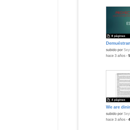
8 páginas
Demuéstram
Contenido educ
subido por
Seyl
-
hace 3 años
-
4 páginas
We are dini
Contenido educ
subido por
Seyl
-
hace 3 años
-