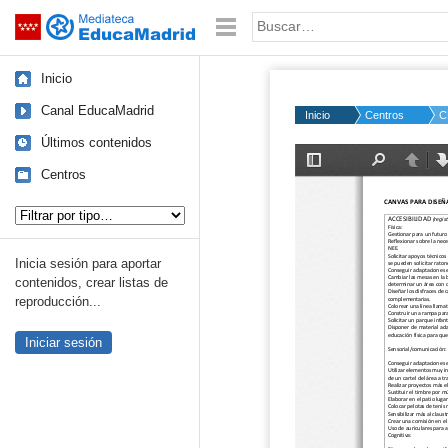
Mediateca de EducaMadrid
Saltar navegación
Palabra o frase:
Inicio
Canal EducaMadrid
Inicio
Centros
C
Últimos contenidos
Centros
Tipo de contenido:
Inicia sesión para aportar
contenidos, crear listas de
reproducción...
Iniciar sesión