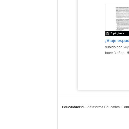
5 páginas
¡Viaje espac
Contenido educ
subido por
Seyl
-
hace 3 años
-
EducaMadrid
-
Plataforma Educativa. Co