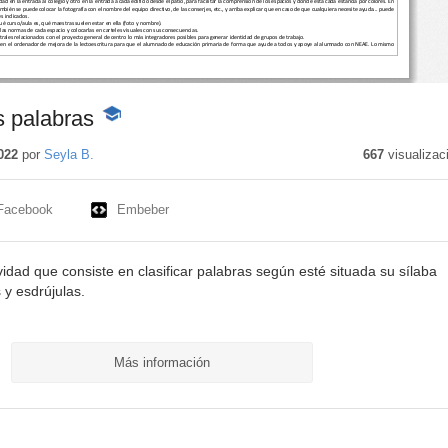
s palabras
-
Contenido
educativo
022
por
Seyla B.
667
visualizac
Facebook
Embeber
dad que consiste en clasificar palabras según esté situada su sílaba
 y esdrújulas.
Más información