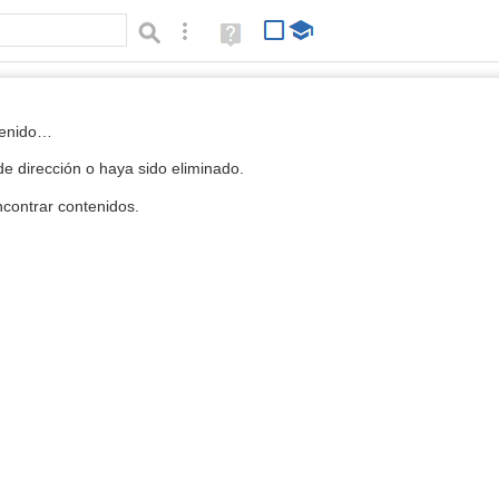
Búsqueda avanzada
Ayuda
(en
ventana
nueva)
 la Mediateca
tenido…
e dirección o haya sido eliminado.
contrar contenidos.