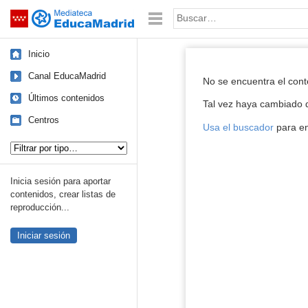
Mediateca de EducaMadrid
Saltar navegación
Palabra o frase:
Inicio
Reproductor de
Canal EducaMadrid
No se encuentra el con
Últimos contenidos
Tal vez haya cambiado d
Centros
Usa el buscador
para en
Tipo de contenido:
Inicia sesión para aportar
contenidos, crear listas de
reproducción...
Iniciar sesión