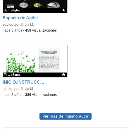
1 página
Espacio de Actividades con distinto ritmo de aprendizaje
Contenido educativo.
subido por
Silvia M.
-
hace 3 años
-
458
visualizaciones
1 página
INICIO.INSTRUCCIONES TAREA 5
Contenido educativo.
subido por
Silvia M.
-
hace 3 años
-
386
visualizaciones
Ver más del mismo autor