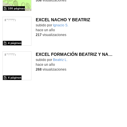
558
visualizaciones
100 páginas
EXCEL NACHO Y BEATRIZ
Contenido educativo.
subido por
Ignacio S.
-
hace un año
217
visualizaciones
4 páginas
EXCEL FORMACIÓN BEATRIZ Y NACHO
Contenido educativo.
subido por
Beatriz L.
-
hace un año
268
visualizaciones
4 páginas