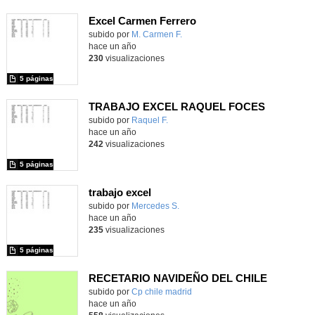
Excel Carmen Ferrero
Contenido educativo.
subido por
M. Carmen F.
-
hace un año
230
visualizaciones
5 páginas
TRABAJO EXCEL RAQUEL FOCES
Contenido educativo.
subido por
Raquel F.
-
hace un año
242
visualizaciones
5 páginas
trabajo excel
Contenido educativo.
subido por
Mercedes S.
-
hace un año
235
visualizaciones
5 páginas
RECETARIO NAVIDEÑO DEL CHILE
Contenido educativo.
subido por
Cp chile madrid
-
hace un año