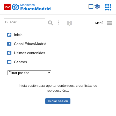
Mediateca de EducaMadrid
Saltar navegación
Servic
Educa
Palabra o frase:
Búsqueda avanzada
Ayuda
(en
ventana
Inicio
nueva)
Canal EducaMadrid
Últimos contenidos
Centros
Tipo de contenido:
Inicia sesión para aportar contenidos, crear listas de
reproducción...
Iniciar sesión