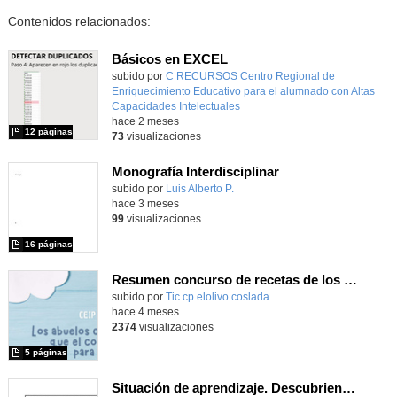
Contenidos relacionados:
Básicos en EXCEL
subido por
C RECURSOS Centro Regional de
Enriquecimiento Educativo para el alumnado con Altas
Capacidades Intelectuales
-
hace 2 meses
12 páginas
73
visualizaciones
Monografía Interdisciplinar
Contenido educativo.
subido por
Luis Alberto P.
-
hace 3 meses
99
visualizaciones
16 páginas
Resumen concurso de recetas de los abuelos CEIP El Olivo 2025/26
subido por
Tic cp elolivo coslada
-
hace 4 meses
2374
visualizaciones
5 páginas
Situación de aprendizaje. Descubriendo el mundo a través de la Lengua