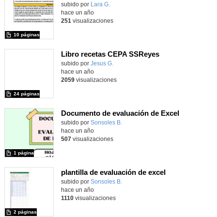
Contenido educativo.
subido por
Lara G.
-
hace un año
251
visualizaciones
10 páginas
Libro recetas CEPA SSReyes
Contenido educativo.
subido por
Jesus G.
-
hace un año
2059
visualizaciones
24 páginas
Documento de evaluación de Excel
Contenido educativo.
subido por
Sonsoles B.
-
hace un año
507
visualizaciones
1 página
plantilla de evaluación de excel
Contenido educativo.
subido por
Sonsoles B.
-
hace un año
1110
visualizaciones
2 páginas