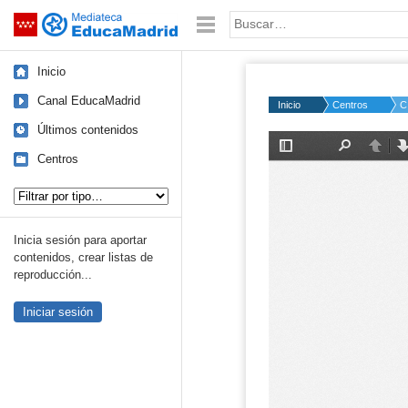
Mediateca de EducaMadrid
Saltar navegación
Palabra o frase:
Inicio
Canal EducaMadrid
Inicio
Centros
C
Últimos contenidos
Centros
Tipo de contenido:
Inicia sesión para aportar
contenidos, crear listas de
reproducción...
Iniciar sesión