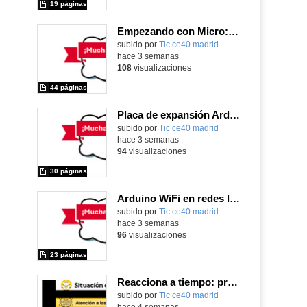
19 páginas
Empezando con Micro:Bit y Maqueen
Contenido educativo.
subido por
Tic ce40 madrid
-
hace 3 semanas
108
visualizaciones
44 páginas
Placa de expansión Arduino
Contenido educativo.
subido por
Tic ce40 madrid
-
hace 3 semanas
94
visualizaciones
30 páginas
Arduino WiFi en redes locales
Contenido educativo.
subido por
Tic ce40 madrid
-
hace 3 semanas
96
visualizaciones
23 páginas
Reacciona a tiempo: programación y reflejos con Micro:bit
subido por
Tic ce40 madrid
-
hace 4 semanas