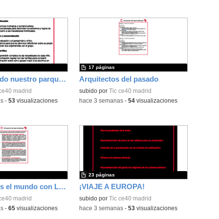
17 páginas
Construyendo nuestro parque de atracciones
Arquitectos del pasado
 ce40 madrid
subido por
Tic ce40 madrid
as
-
53
visualizaciones
-
hace 3 semanas
-
54
visualizaciones
23 páginas
Construimos el mundo con LEGO
¡VIAJE A EUROPA!
 ce40 madrid
subido por
Tic ce40 madrid
as
-
65
visualizaciones
-
hace 3 semanas
-
53
visualizaciones