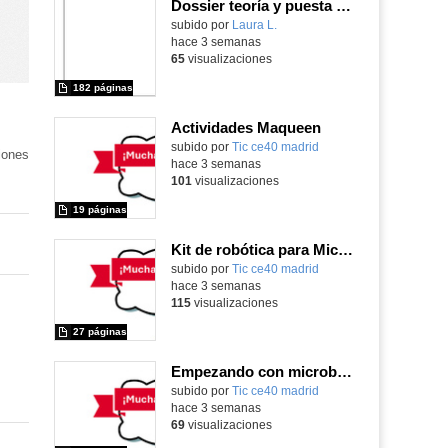
Dossier teoría y puesta en práctica Äprendizaje Basado en Juegos en Educación Infantil y Primaria
Contenido educativo.
subido por
Laura L.
-
hace 3 semanas
65
visualizaciones
182 páginas
Actividades Maqueen
Contenido educativo.
subido por
Tic ce40 madrid
-
iones
hace 3 semanas
101
visualizaciones
19 páginas
Kit de robótica para Micro:Bit
Contenido educativo.
subido por
Tic ce40 madrid
-
hace 3 semanas
115
visualizaciones
27 páginas
Empezando con microbit primaria
Contenido educativo.
subido por
Tic ce40 madrid
-
hace 3 semanas
69
visualizaciones