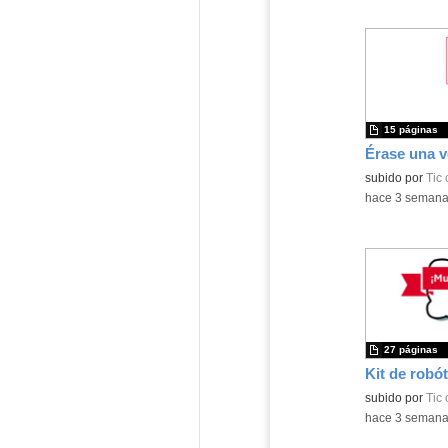
15 páginas
subido por
Tic
-
hace 3 seman
27 páginas
Kit de robót
Contenido educ
subido por
Tic
-
hace 3 seman