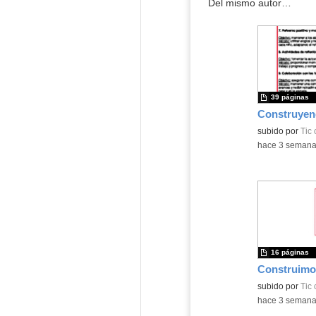
Del mismo autor…
39 páginas
subido por
Tic
-
hace 3 seman
16 páginas
subido por
Tic
-
hace 3 seman