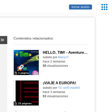
Servic
Iniciar sesión
Educa
Contenidos relacionados:
HELLO, TIM! - Aventureros digitales
Contenido educativo.
subido por
Maria P.
-
hace 2 semanas
50
visualizaciones
1 página
¡VIAJE A EUROPA!
subido por
Tic ce40 madrid
-
hace 3 semanas
53
visualizaciones
23 páginas