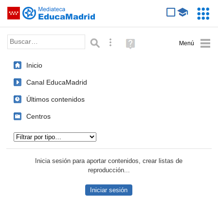
Mediateca de EducaMadrid
Saltar navegación
Servic
Educa
Palabra o frase:
Búsqueda avanzada
Ayuda
(en
ventana
Inicio
nueva)
Canal EducaMadrid
Últimos contenidos
Centros
Tipo de contenido:
Inicia sesión para aportar contenidos, crear listas de
reproducción...
Iniciar sesión