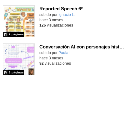
Reported Speech 6º
Contenido educativo.
subido por
Ignacio L.
-
hace 3 meses
126
visualizaciones
2 páginas
Conversación AI con personajes históricos
Contenido educativo.
subido por
Paula L.
-
hace 3 meses
92
visualizaciones
3 páginas