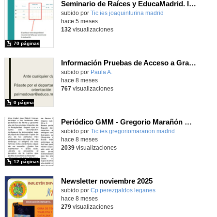
Seminario de Raíces y EducaMadrid. IES Joaquín Turina
subido por
Tic ies joaquinturina madrid
-
hace 5 meses
132
visualizaciones
70 páginas
Información Pruebas de Acceso a Grado Medio y Superior para el curso 25/26
Contenido educativo.
subido por
Paula A.
-
hace 8 meses
767
visualizaciones
0 página
Periódico GMM - Gregorio Marañón Monthly - Noviembre
Contenido educativo.
subido por
Tic ies gregoriomaranon madrid
-
hace 8 meses
2039
visualizaciones
12 páginas
Newsletter noviembre 2025
subido por
Cp perezgaldos leganes
-
hace 8 meses
279
visualizaciones