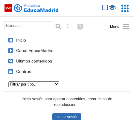
Mediateca de EducaMadrid
Saltar navegación
Servic
Educa
Palabra o frase:
Búsqueda avanzada
Ayuda
(en
ventana
Inicio
nueva)
Canal EducaMadrid
Últimos contenidos
Centros
Tipo de contenido:
Inicia sesión para aportar contenidos, crear listas de
reproducción...
Iniciar sesión