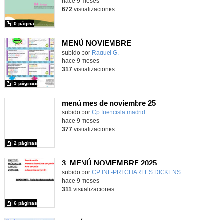
hace 9 meses
672
visualizaciones
0 página
MENÚ NOVIEMBRE
Contenido educativo.
subido por
Raquel G.
-
hace 9 meses
317
visualizaciones
3 páginas
menú mes de noviembre 25
Contenido educativo.
subido por
Cp fuencisla madrid
-
hace 9 meses
377
visualizaciones
2 páginas
3. MENÚ NOVIEMBRE 2025
subido por
CP INF-PRI CHARLES DICKENS
-
hace 9 meses
311
visualizaciones
6 páginas