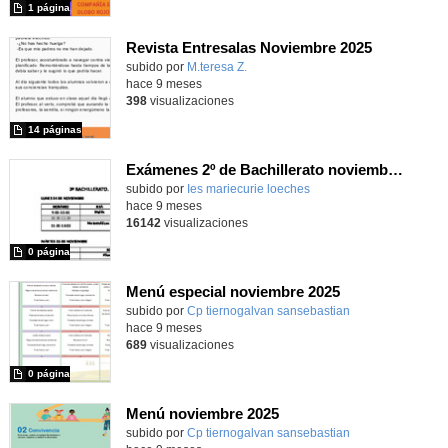
1 página
Revista Entresalas Noviembre 2025
Contenido educativo.
subido por
M.teresa Z.
-
hace 9 meses
398
visualizaciones
14 páginas
Exámenes 2º de Bachillerato noviembre 25
Contenido educativo.
subido por
Ies mariecurie loeches
-
hace 9 meses
16142
visualizaciones
0 página
Menú especial noviembre 2025
subido por
Cp tiernogalvan sansebastian
-
hace 9 meses
689
visualizaciones
0 página
Menú noviembre 2025
subido por
Cp tiernogalvan sansebastian
-