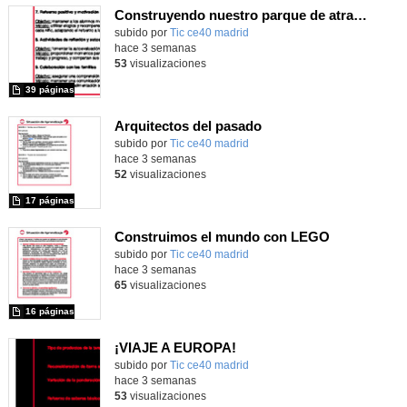
Construyendo nuestro parque de atracciones
subido por
Tic ce40 madrid
-
hace 3 semanas
53
visualizaciones
39 páginas
Arquitectos del pasado
subido por
Tic ce40 madrid
-
hace 3 semanas
52
visualizaciones
17 páginas
Construimos el mundo con LEGO
subido por
Tic ce40 madrid
-
hace 3 semanas
65
visualizaciones
16 páginas
¡VIAJE A EUROPA!
subido por
Tic ce40 madrid
-
hace 3 semanas
53
visualizaciones