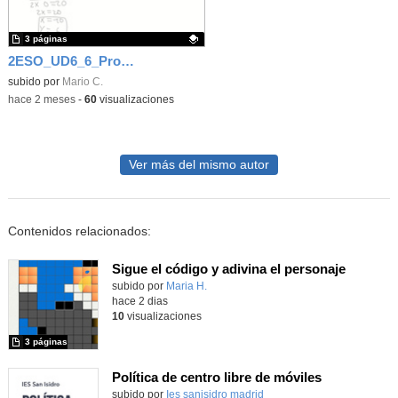
3 páginas
2ESO_UD6_6_Problemas de sistemas
Contenido educativo.
subido por
Mario C.
-
hace 2 meses
-
60
visualizaciones
Ver más del mismo autor
Contenidos relacionados:
Sigue el código y adivina el personaje
Contenido educativo.
subido por
Maria H.
-
hace 2 dias
10
visualizaciones
3 páginas
Política de centro libre de móviles
subido por
Ies sanisidro madrid
-