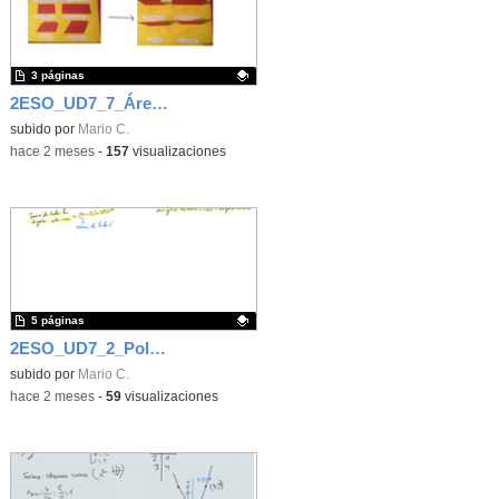
3 páginas
2ESO_UD7_7_Áreas de paralelogramos
Contenido educativo.
subido por
Mario C.
-
hace 2 meses
-
157
visualizaciones
5 páginas
2ESO_UD7_2_Polígonos
Contenido educativo.
subido por
Mario C.
-
hace 2 meses
-
59
visualizaciones