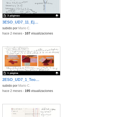
3 páginas
3ESO_UD7_11_Ejercicios de Función cuadrática
Contenido educativo.
subido por
Mario C.
-
hace 2 meses
-
107
visualizaciones
1 página
2ESO_UD7_1_Teorema de Pitágoras
Contenido educativo.
subido por
Mario C.
-
hace 2 meses
-
195
visualizaciones