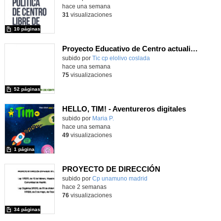
hace una semana
31
visualizaciones
10 páginas
Proyecto Educativo de Centro actualizado 2026
subido por
Tic cp elolivo coslada
-
hace una semana
75
visualizaciones
52 páginas
HELLO, TIM! - Aventureros digitales
Contenido educativo.
subido por
Maria P.
-
hace una semana
49
visualizaciones
1 página
PROYECTO DE DIRECCIÓN
Contenido educativo.
subido por
Cp unamuno madrid
-
hace 2 semanas
76
visualizaciones
34 páginas