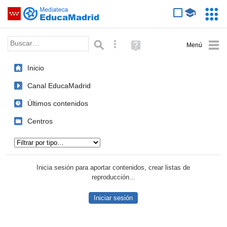
Mediateca de EducaMadrid
Saltar navegación
Servic
Educa
Palabra o frase:
Búsqueda avanzada
Ayuda
(en
ventana
Inicio
nueva)
Canal EducaMadrid
Últimos contenidos
Centros
Tipo de contenido:
Inicia sesión para aportar contenidos, crear listas de
reproducción...
Iniciar sesión