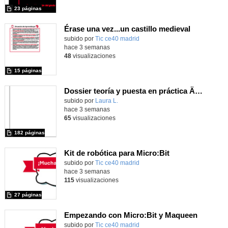
23 páginas
Érase una vez...un castillo medieval
subido por
Tic ce40 madrid
-
hace 3 semanas
48
visualizaciones
15 páginas
Dossier teoría y puesta en práctica Äprendizaje Basado en Juegos en Educación Infantil y Primaria
Contenido educativo.
subido por
Laura L.
-
hace 3 semanas
65
visualizaciones
182 páginas
Kit de robótica para Micro:Bit
Contenido educativo.
subido por
Tic ce40 madrid
-
hace 3 semanas
115
visualizaciones
27 páginas
Empezando con Micro:Bit y Maqueen
Contenido educativo.
subido por
Tic ce40 madrid
-