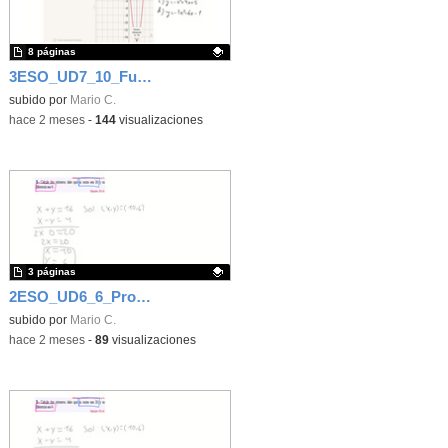
8 páginas
3ESO_UD7_10_Función cuadrática
Contenido educativo.
subido por
Mario C.
-
hace 2 meses
-
144
visualizaciones
3 páginas
2ESO_UD6_6_Problemas de sistemas
Contenido educativo.
subido por
Mario C.
-
hace 2 meses
-
89
visualizaciones