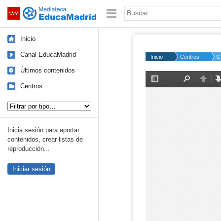
Mediateca de EducaMadrid
Saltar navegación
Palabra o frase:
Inicio
Canal EducaMadrid
Inicio
Centros
C
Últimos contenidos
Centros
Tipo de contenido:
Inicia sesión para aportar
contenidos, crear listas de
reproducción...
Iniciar sesión