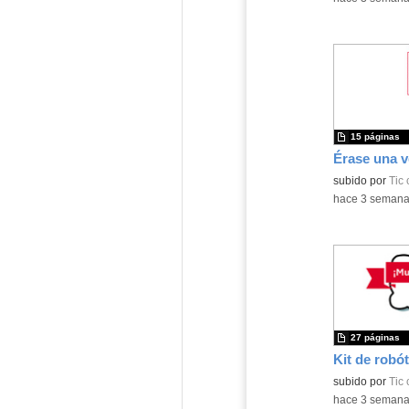
15 páginas
subido por
Tic
-
hace 3 seman
27 páginas
Kit de robót
Contenido educ
subido por
Tic
-
hace 3 seman