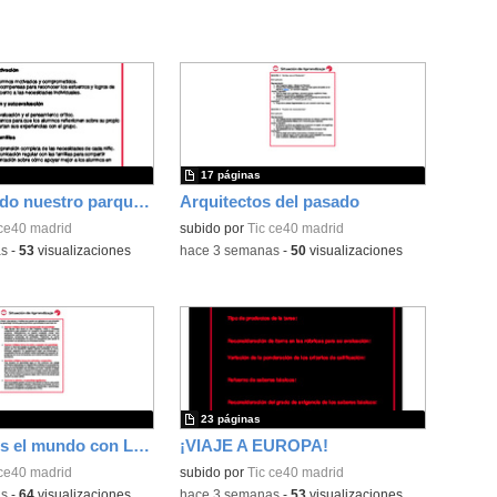
17 páginas
Construyendo nuestro parque de atracciones
Arquitectos del pasado
 ce40 madrid
subido por
Tic ce40 madrid
as
-
53
visualizaciones
-
hace 3 semanas
-
50
visualizaciones
23 páginas
Construimos el mundo con LEGO
¡VIAJE A EUROPA!
 ce40 madrid
subido por
Tic ce40 madrid
as
-
64
visualizaciones
-
hace 3 semanas
-
53
visualizaciones