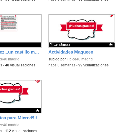
19 páginas
Érase una vez...un castillo medieval
Actividades Maqueen
 ce40 madrid
Contenido educativo.
subido por
Tic ce40 madrid
as
-
48
visualizaciones
-
hace 3 semanas
-
99
visualizaciones
ica para Micro:Bit
ativo.
 ce40 madrid
as
-
112
visualizaciones