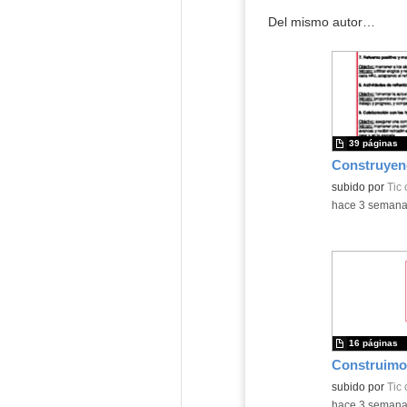
Del mismo autor…
39 páginas
subido por
Tic
-
hace 3 seman
16 páginas
subido por
Tic
-
hace 3 seman