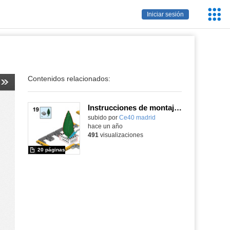
Servic
Iniciar sesión
Educa
Contenidos relacionados:
Instrucciones de montaje de la SA Detector de temperatura y humedad con el Kit Nezha Inventor
subido por
Ce40 madrid
-
hace un año
491
visualizaciones
20 páginas