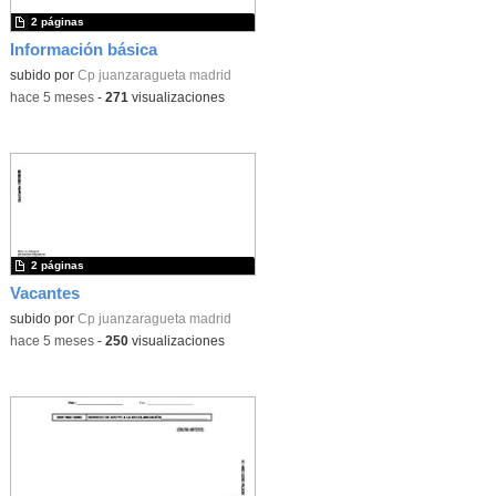
2 páginas
Información básica
subido por
Cp juanzaragueta madrid
-
hace 5 meses
-
271
visualizaciones
2 páginas
Vacantes
subido por
Cp juanzaragueta madrid
-
hace 5 meses
-
250
visualizaciones