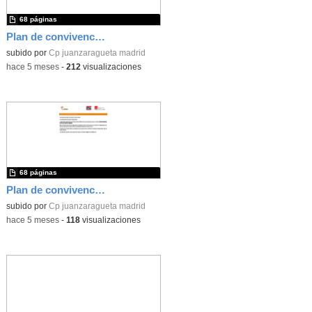
68 páginas
Plan de convivencia 2025-26
subido por
Cp juanzaragueta madrid
-
hace 5 meses
-
212
visualizaciones
68 páginas
Plan de convivencia 2025-26
subido por
Cp juanzaragueta madrid
-
hace 5 meses
-
118
visualizaciones