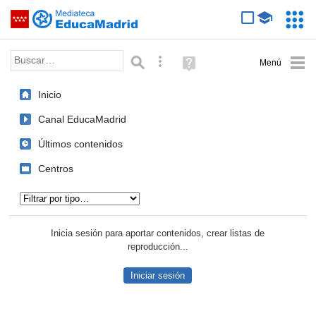
Mediateca de EducaMadrid
Saltar navegación
Servic
Educa
Palabra o frase:
Búsqueda avanzada
Ayuda
(en
ventana
Inicio
nueva)
Canal EducaMadrid
Últimos contenidos
Centros
Tipo de contenido:
Inicia sesión para aportar contenidos, crear listas de
reproducción...
Iniciar sesión