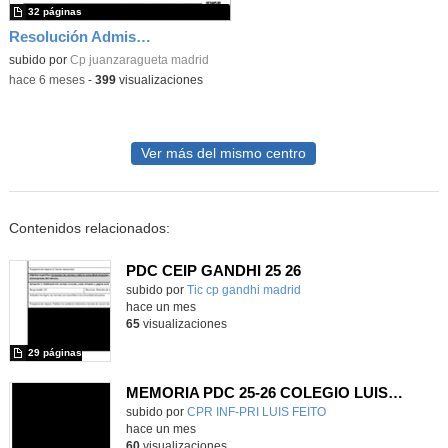
32 páginas
Resolución Admisión 2026
subido por
Cp juanzaragueta madrid
-
hace 6 meses
-
399
visualizaciones
Ver más del mismo centro
Contenidos relacionados:
PDC CEIP GANDHI 25 26
subido por
Tic cp gandhi madrid
-
hace un mes
65
visualizaciones
29 páginas
MEMORIA PDC 25-26 COLEGIO LUIS FEITO
Contenido educativo.
subido por
CPR INF-PRI LUIS FEITO
-
hace un mes
60
visualizaciones