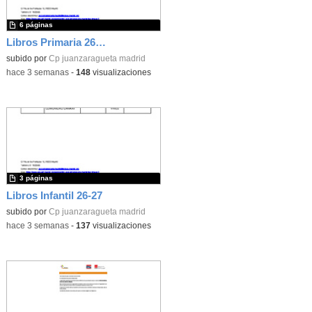
6 páginas
Libros Primaria 26-27
subido por
Cp juanzaragueta madrid
-
hace 3 semanas
-
148
visualizaciones
3 páginas
Libros Infantil 26-27
subido por
Cp juanzaragueta madrid
-
hace 3 semanas
-
137
visualizaciones