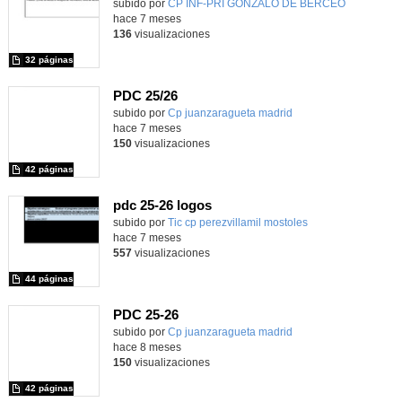
subido por
CP INF-PRI GONZALO DE BERCEO
-
hace 7 meses
136
visualizaciones
32 páginas
PDC 25/26
subido por
Cp juanzaragueta madrid
-
hace 7 meses
150
visualizaciones
42 páginas
pdc 25-26 logos
subido por
Tic cp perezvillamil mostoles
-
hace 7 meses
557
visualizaciones
44 páginas
PDC 25-26
subido por
Cp juanzaragueta madrid
-
hace 8 meses
150
visualizaciones
42 páginas