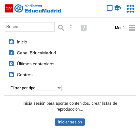
Mediateca de EducaMadrid
Saltar navegación
Servic
Educa
Palabra o frase:
Búsqueda avanzada
Ayuda
(en
ventana
Inicio
nueva)
Canal EducaMadrid
Últimos contenidos
Centros
Tipo de contenido:
Inicia sesión para aportar contenidos, crear listas de
reproducción...
Iniciar sesión