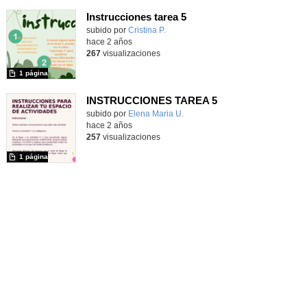
Instrucciones tarea 5
Contenido educativo.
subido por
Cristina P.
-
hace 2 años
267
visualizaciones
1 página
INSTRUCCIONES TAREA 5
Contenido educativo.
subido por
Elena Maria U.
-
hace 2 años
257
visualizaciones
1 página