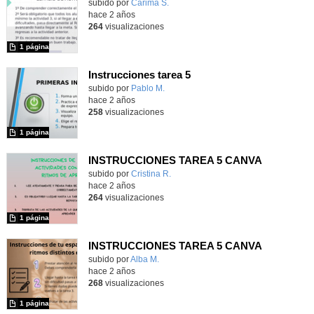
Contenido educativo.
subido por
Carima S.
-
hace 2 años
264
visualizaciones
1 página
Instrucciones tarea 5
Contenido educativo.
subido por
Pablo M.
-
hace 2 años
258
visualizaciones
1 página
INSTRUCCIONES TAREA 5 CANVA
Contenido educativo.
subido por
Cristina R.
-
hace 2 años
264
visualizaciones
1 página
INSTRUCCIONES TAREA 5 CANVA
Contenido educativo.
subido por
Alba M.
-
hace 2 años
268
visualizaciones
1 página