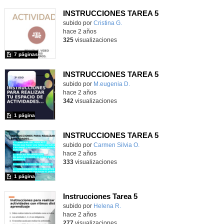
INSTRUCCIONES TAREA 5
Contenido educativo.
subido por
Cristina G.
-
hace 2 años
325
visualizaciones
7 páginas
INSTRUCCIONES TAREA 5
Contenido educativo.
subido por
M.eugenia D.
-
hace 2 años
342
visualizaciones
1 página
INSTRUCCIONES TAREA 5
Contenido educativo.
subido por
Carmen Silvia O.
-
hace 2 años
333
visualizaciones
1 página
Instrucciones Tarea 5
Contenido educativo.
subido por
Helena R.
-
hace 2 años
277
visualizaciones