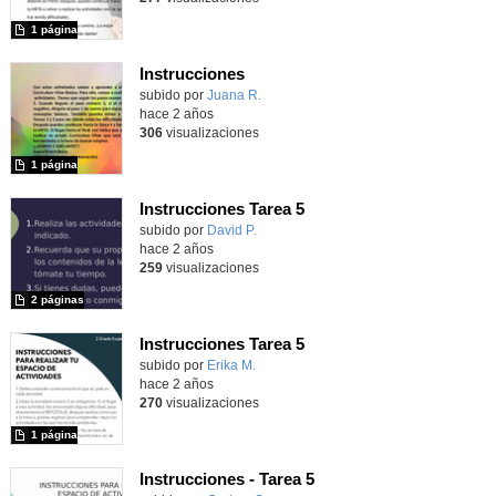
1 página
Instrucciones
Contenido educativo.
subido por
Juana R.
-
hace 2 años
306
visualizaciones
1 página
Instrucciones Tarea 5
Contenido educativo.
subido por
David P.
-
hace 2 años
259
visualizaciones
2 páginas
Instrucciones Tarea 5
Contenido educativo.
subido por
Erika M.
-
hace 2 años
270
visualizaciones
1 página
Instrucciones - Tarea 5