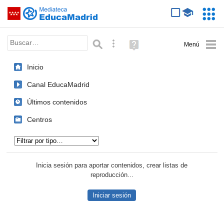
Mediateca de EducaMadrid
Saltar navegación
Servic
Educa
Palabra o frase:
Búsqueda avanzada
Ayuda
(en
ventana
Inicio
nueva)
Canal EducaMadrid
Últimos contenidos
Centros
Tipo de contenido:
Inicia sesión para aportar contenidos, crear listas de
reproducción...
Iniciar sesión