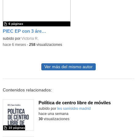
6 páginas
PIEC EP con 3 áreas, seguimiento y Raíces
subido por
Victoria R.
-
hace 6 meses
-
258
visualizaciones
Ver más del mismo autor
Contenidos relacionados:
Política de centro libre de móviles
subido por
Ies sanisidro madrid
-
hace una semana
30
visualizaciones
10 páginas