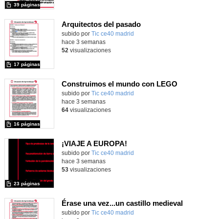
39 páginas
Arquitectos del pasado
subido por
Tic ce40 madrid
-
hace 3 semanas
52
visualizaciones
17 páginas
Construimos el mundo con LEGO
subido por
Tic ce40 madrid
-
hace 3 semanas
64
visualizaciones
16 páginas
¡VIAJE A EUROPA!
subido por
Tic ce40 madrid
-
hace 3 semanas
53
visualizaciones
23 páginas
Érase una vez...un castillo medieval
subido por
Tic ce40 madrid
-