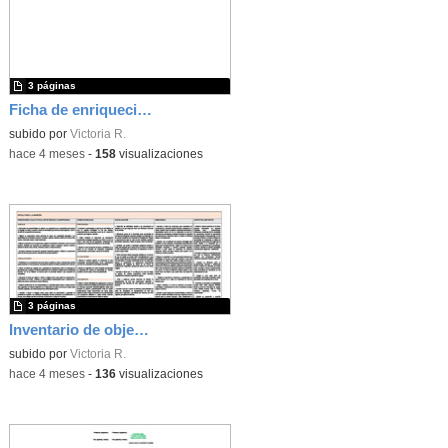
3 páginas
Ficha de enriquecimiento ordinario
subido por
Victoria R.
-
hace 4 meses
-
158
visualizaciones
3 páginas
Inventario de objetivos PIEC 8.4.26
subido por
Victoria R.
-
hace 4 meses
-
136
visualizaciones