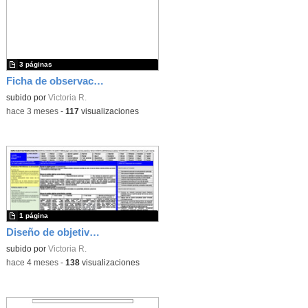
3 páginas
Ficha de observación ambientes de aprendizaje
subido por
Victoria R.
-
hace 3 meses
-
117
visualizaciones
1 página
Diseño de objetivos PIEC 11.4.26
subido por
Victoria R.
-
hace 4 meses
-
138
visualizaciones