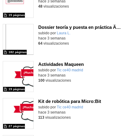
hace 3 semanas
48
visualizaciones
15 páginas
Dossier teoría y puesta en práctica Äprendizaje Basado en Juegos en Educación Infantil y Primaria
Contenido educativo.
subido por
Laura L.
-
hace 3 semanas
64
visualizaciones
182 páginas
Actividades Maqueen
Contenido educativo.
subido por
Tic ce40 madrid
-
hace 3 semanas
100
visualizaciones
19 páginas
Kit de robótica para Micro:Bit
Contenido educativo.
subido por
Tic ce40 madrid
-
hace 3 semanas
113
visualizaciones
27 páginas