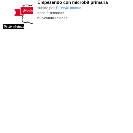
Empezando con microbit primaria
Contenido educativo.
subido por
Tic ce40 madrid
-
hace 3 semanas
69
visualizaciones
19 páginas