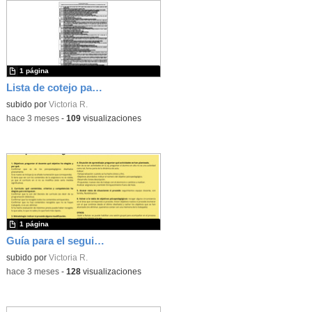
1 página
Lista de cotejo para el Plan de Acogida al PIEC
subido por
Victoria R.
-
hace 3 meses
-
109
visualizaciones
1 página
Guía para el seguimiento del PIEC por parte de Orientación
subido por
Victoria R.
-
hace 3 meses
-
128
visualizaciones