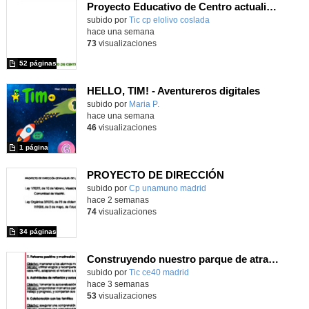
Proyecto Educativo de Centro actualizado 2026
subido por
Tic cp elolivo coslada
-
hace una semana
73
visualizaciones
52 páginas
HELLO, TIM! - Aventureros digitales
Contenido educativo.
subido por
Maria P.
-
hace una semana
46
visualizaciones
1 página
PROYECTO DE DIRECCIÓN
Contenido educativo.
subido por
Cp unamuno madrid
-
hace 2 semanas
74
visualizaciones
34 páginas
Construyendo nuestro parque de atracciones
subido por
Tic ce40 madrid
-
hace 3 semanas
53
visualizaciones