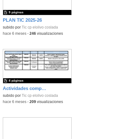
9 páginas
PLAN TIC 2025-26
subido por
Tic cp elolivo coslada
-
hace 6 meses
-
246
visualizaciones
4 páginas
Actividades complementarias
subido por
Tic cp elolivo coslada
-
hace 6 meses
-
209
visualizaciones