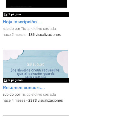
1 página
Hoja inscripción Religión
subido por
Tic cp elolivo coslada
-
hace 2 meses
-
185
visualizaciones
5 páginas
Resumen concurso de recetas de los abuelos CEIP El Olivo 2025/26
subido por
Tic cp elolivo coslada
-
hace 4 meses
-
2373
visualizaciones