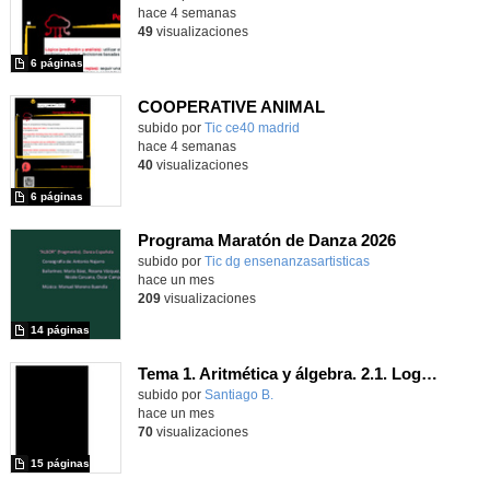
hace 4 semanas
49
visualizaciones
6 páginas
COOPERATIVE ANIMAL
subido por
Tic ce40 madrid
-
hace 4 semanas
40
visualizaciones
6 páginas
Programa Maratón de Danza 2026
Contenido educativo.
subido por
Tic dg ensenanzasartisticas
-
hace un mes
209
visualizaciones
14 páginas
Tema 1. Aritmética y álgebra. 2.1. Logaritmos
Contenido educativo.
subido por
Santiago B.
-
hace un mes
70
visualizaciones
15 páginas