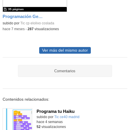
35 páginas
Programación General Anual CEIP El Olivo 2025-26
subido por
Tic cp elolivo coslada
-
hace 7 meses
-
287
visualizaciones
Ver más del mismo autor
Comentarios
Contenidos relacionados:
Programa tu Haiku
subido por
Tic ce40 madrid
-
hace 4 semanas
52
visualizaciones