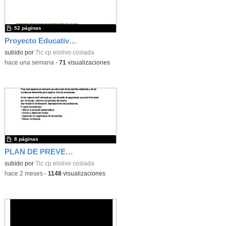
52 páginas
Proyecto Educativo de Centro actualizado 2026
subido por
Tic cp elolivo coslada
-
hace una semana
-
71
visualizaciones
8 páginas
PLAN DE PREVENCION DE OLA DE CALOR
subido por
Tic cp elolivo coslada
-
hace 2 meses
-
1148
visualizaciones