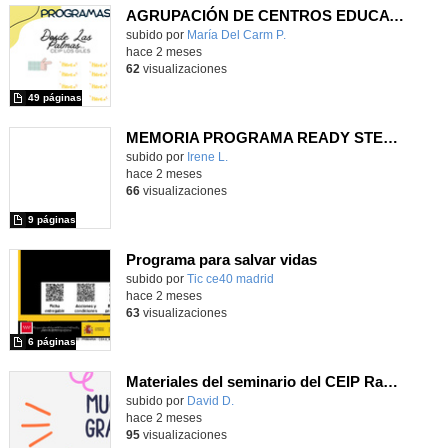
AGRUPACIÓN DE CENTROS EDUCATIVOS. "EN LA ONDA"
Contenido educativo.
subido por
María Del Carm P.
-
hace 2 meses
62
visualizaciones
49 páginas
MEMORIA PROGRAMA READY STEADY & GO CEIP FRANCISCO ARRANZ
subido por
Irene L.
-
hace 2 meses
66
visualizaciones
9 páginas
Programa para salvar vidas
subido por
Tic ce40 madrid
-
hace 2 meses
63
visualizaciones
6 páginas
Materiales del seminario del CEIP Ramón Linacero
Contenido educativo.
subido por
David D.
-
hace 2 meses
95
visualizaciones