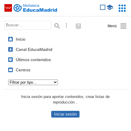
Mediateca de EducaMadrid
Saltar navegación
Servic
Educa
Palabra o frase:
Búsqueda avanzada
Ayuda
(en
ventana
Inicio
nueva)
Canal EducaMadrid
Últimos contenidos
Centros
Tipo de contenido:
Inicia sesión para aportar contenidos, crear listas de
reproducción...
Iniciar sesión