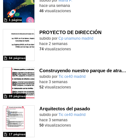
Contenido educativo.
subido por
Maria P.
-
hace una semana
46
visualizaciones
1 página
PROYECTO DE DIRECCIÓN
Contenido educativo.
subido por
Cp unamuno madrid
-
hace 2 semanas
74
visualizaciones
34 páginas
Construyendo nuestro parque de atracciones
subido por
Tic ce40 madrid
-
hace 3 semanas
52
visualizaciones
39 páginas
Arquitectos del pasado
subido por
Tic ce40 madrid
-
hace 3 semanas
50
visualizaciones
17 páginas