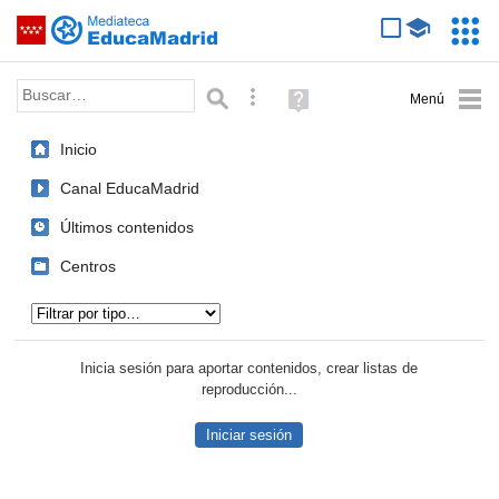
Mediateca de EducaMadrid
Saltar navegación
Servic
Educa
Palabra o frase:
Búsqueda avanzada
Ayuda
(en
ventana
Inicio
nueva)
Canal EducaMadrid
Últimos contenidos
Centros
Tipo de contenido:
Inicia sesión para aportar contenidos, crear listas de
reproducción...
Iniciar sesión