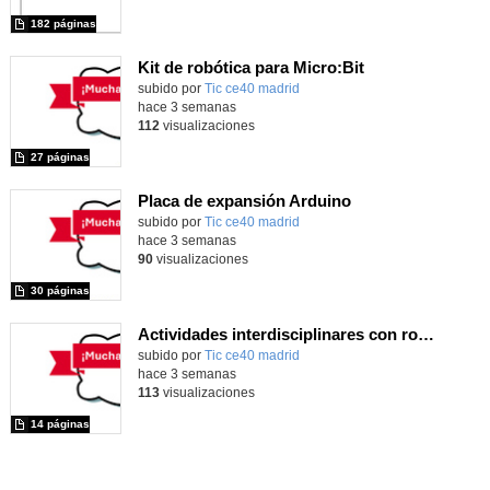
182 páginas
Kit de robótica para Micro:Bit
Contenido educativo.
subido por
Tic ce40 madrid
-
hace 3 semanas
112
visualizaciones
27 páginas
Placa de expansión Arduino
Contenido educativo.
subido por
Tic ce40 madrid
-
hace 3 semanas
90
visualizaciones
30 páginas
Actividades interdisciplinares con robótica y pensamiento computacional
Contenido educativo.
subido por
Tic ce40 madrid
-
hace 3 semanas
113
visualizaciones
14 páginas