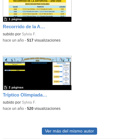
1 página
Recorrido de la Antorcha Juegos Cooperativos Coslada 2025
subido por
Sylvia F.
-
hace un año
-
517
visualizaciones
2 páginas
Tríptico Olimpiadas 2025
subido por
Sylvia F.
-
hace un año
-
520
visualizaciones
Ver más del mismo autor