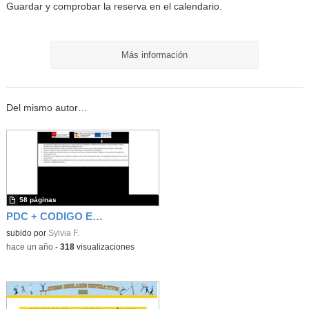
Guardar y comprobar la reserva en el calendario.
Más información
Del mismo autor…
58 páginas
PDC + CODIGO ESCUELA 4.0 2024/25
subido por
Sylvia F.
-
hace un año
-
318
visualizaciones