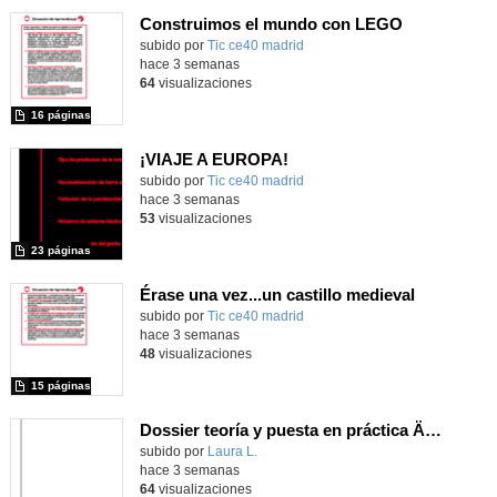
Construimos el mundo con LEGO
subido por
Tic ce40 madrid
-
hace 3 semanas
64
visualizaciones
16 páginas
¡VIAJE A EUROPA!
subido por
Tic ce40 madrid
-
hace 3 semanas
53
visualizaciones
23 páginas
Érase una vez...un castillo medieval
subido por
Tic ce40 madrid
-
hace 3 semanas
48
visualizaciones
15 páginas
Dossier teoría y puesta en práctica Äprendizaje Basado en Juegos en Educación Infantil y Primaria
Contenido educativo.
subido por
Laura L.
-
hace 3 semanas
64
visualizaciones