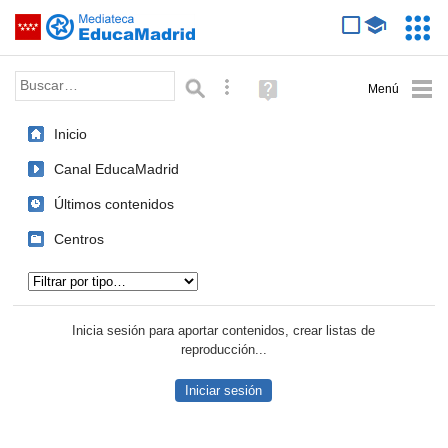
Mediateca de EducaMadrid
Saltar navegación
Servic
Educa
Palabra o frase:
Búsqueda avanzada
Ayuda
(en
ventana
Inicio
nueva)
Canal EducaMadrid
Últimos contenidos
Centros
Tipo de contenido:
Inicia sesión para aportar contenidos, crear listas de
reproducción...
Iniciar sesión