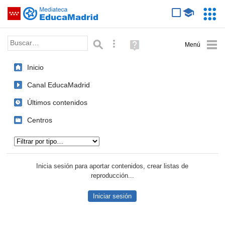
Mediateca de EducaMadrid
Saltar navegación
Servic
Educa
Palabra o frase:
Búsqueda avanzada
Ayuda
(en
ventana
Inicio
nueva)
Canal EducaMadrid
Últimos contenidos
Centros
Tipo de contenido:
Inicia sesión para aportar contenidos, crear listas de
reproducción...
Iniciar sesión