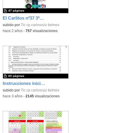
47 páginas
El Carlitos nº37 3ºTrim 22-23
subido por
Tic cp carlosruiz tielmes
-
hace 2 años
-
757
visualizaciones
60 páginas
Instrucciones inicio de curso 2023/2024
subido por
Tic cp carlosruiz tielmes
-
hace 3 años
-
2145
visualizaciones