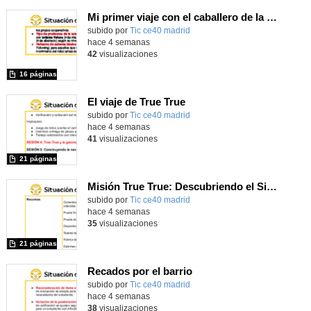
Mi primer viaje con el caballero de la Mancha
subido por
Tic ce40 madrid
-
hace 4 semanas
42
visualizaciones
16 páginas
El viaje de True True
subido por
Tic ce40 madrid
-
hace 4 semanas
41
visualizaciones
21 páginas
Misión True True: Descubriendo el Sistema Solar
subido por
Tic ce40 madrid
-
hace 4 semanas
35
visualizaciones
21 páginas
Recados por el barrio
subido por
Tic ce40 madrid
-
hace 4 semanas
38
visualizaciones