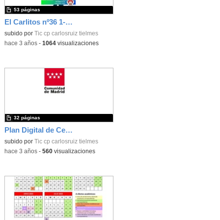
53 páginas
El Carlitos nº36 1-2ºTrim 22-23
subido por
Tic cp carlosruiz tielmes
-
hace 3 años
-
1064
visualizaciones
32 páginas
Plan Digital de Centro (CARLOS RUIZ)
subido por
Tic cp carlosruiz tielmes
-
hace 3 años
-
560
visualizaciones