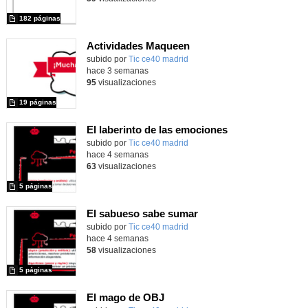
182 páginas
Actividades Maqueen
Contenido educativo.
subido por
Tic ce40 madrid
-
hace 3 semanas
95
visualizaciones
19 páginas
El laberinto de las emociones
subido por
Tic ce40 madrid
-
hace 4 semanas
63
visualizaciones
5 páginas
El sabueso sabe sumar
subido por
Tic ce40 madrid
-
hace 4 semanas
58
visualizaciones
5 páginas
El mago de OBJ