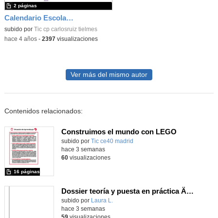
2 páginas
Calendario Escolar Comunidad de Madrid 22/23
subido por
Tic cp carlosruiz tielmes
-
hace 4 años
-
2397
visualizaciones
Ver más del mismo autor
Contenidos relacionados:
Construimos el mundo con LEGO
subido por
Tic ce40 madrid
-
hace 3 semanas
60
visualizaciones
16 páginas
Dossier teoría y puesta en práctica Äprendizaje Basado en Juegos en Educación Infantil y Primaria
Contenido educativo.
subido por
Laura L.
-
hace 3 semanas
59
visualizaciones