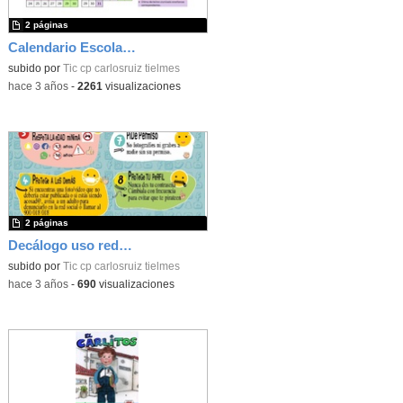
2 páginas
Calendario Escolar 2023/2024
subido por
Tic cp carlosruiz tielmes
-
hace 3 años
-
2261
visualizaciones
2 páginas
Decálogo uso redes sociales (Tielmes)
subido por
Tic cp carlosruiz tielmes
-
hace 3 años
-
690
visualizaciones