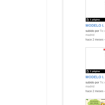
1 página
subido por
Tic 
madrid
-
hace 2 meses
1 página
subido por
Tic 
madrid
-
hace 2 meses