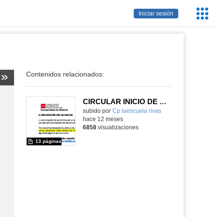
Servic
Iniciar sesión
Educa
Contenidos relacionados:
CIRCULAR INICIO DE CURSO 2025 2026
subido por
Cp laescuela rivas
-
hace 12 meses
6858
visualizaciones
13 páginas