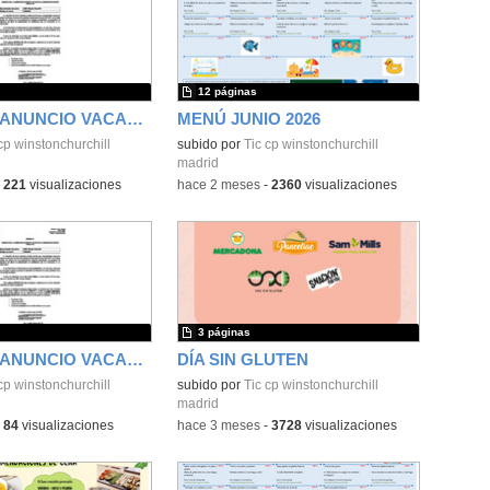
12 páginas
MODELO I. ANUNCIO VACANTE
MENÚ JUNIO 2026
cp winstonchurchill
subido por
Tic cp winstonchurchill
madrid
-
221
visualizaciones
-
hace 2 meses
-
2360
visualizaciones
3 páginas
MODELO I. ANUNCIO VACANTE
DÍA SIN GLUTEN
cp winstonchurchill
subido por
Tic cp winstonchurchill
madrid
-
84
visualizaciones
-
hace 3 meses
-
3728
visualizaciones