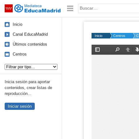
Mediateca de EducaMadrid
Saltar navegación
Palabra o frase:
Inicio
Canal EducaMadrid
Inicio
Centros
C
Últimos contenidos
Centros
Tipo de contenido:
Inicia sesión para aportar
contenidos, crear listas de
reproducción...
Iniciar sesión