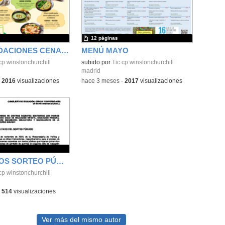
12 páginas
RECOMENDACIONES CENAS MAYO
MENÚ MAYO
cp winstonchurchill
subido por
Tic cp winstonchurchill
madrid
-
2016
visualizaciones
-
hace 3 meses
-
2017
visualizaciones
RESULTADOS SORTEO PÚBLICO
cp winstonchurchill
-
514
visualizaciones
Ver más del mismo autor