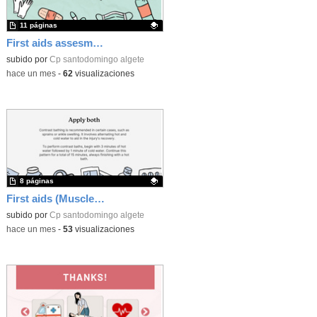
11 páginas
First aids assesment
Contenido educativo.
subido por
Cp santodomingo algete
-
hace un mes
-
62
visualizaciones
8 páginas
First aids (Muscles injuries)
Contenido educativo.
subido por
Cp santodomingo algete
-
hace un mes
-
53
visualizaciones