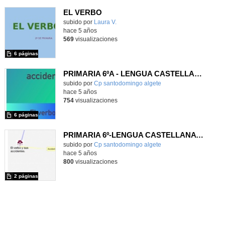
EL VERBO
Contenido educativo.
subido por
Laura V.
-
hace 5 años
569
visualizaciones
6 páginas
PRIMARIA 6ºA - LENGUA CASTELLANA Y LITERATURA - EL VERBO Y SUS ACCIDENTES
Contenido educativo.
subido por
Cp santodomingo algete
-
hace 5 años
754
visualizaciones
6 páginas
PRIMARIA 6º-LENGUA CASTELLANA Y LITERATURA-EL VERBO Y SUS ACCIDENTES
Contenido educativo.
subido por
Cp santodomingo algete
-
hace 5 años
800
visualizaciones
2 páginas