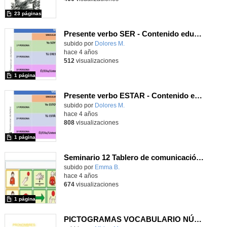
23 páginas
Presente verbo SER - Contenido educativo
- C
Contenido educativo.
subido por
Dolores M.
-
hace 4 años
512
visualizaciones
1 página
Presente verbo ESTAR - Contenido educativo
Contenido educativo.
subido por
Dolores M.
-
hace 4 años
808
visualizaciones
1 página
Seminario 12 Tablero de comunicación VERBO
Contenido educativo.
subido por
Emma B.
-
hace 4 años
674
visualizaciones
1 página
PICTOGRAMAS VOCABULARIO NÚCLEO C.P.E.E. JOAN MIRÓ