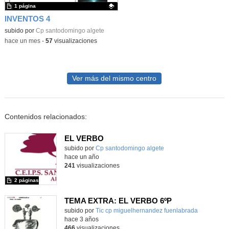
1 página
INVENTOS 4
Contenido educativo.
subido por
Cp santodomingo algete
-
hace un mes
-
57
visualizaciones
Ver más del mismo centro
Contenidos relacionados:
EL VERBO
Contenido educativo.
subido por
Cp santodomingo algete
-
hace un año
241
visualizaciones
2 páginas
TEMA EXTRA: EL VERBO 6ºP
Contenido educativo.
subido por
Tic cp miguelhernandez fuenlabrada
-
hace 3 años
466
visualizaciones