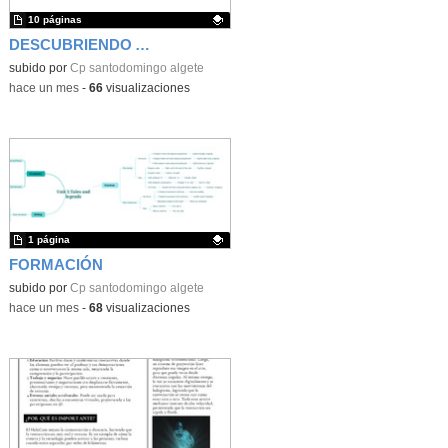
10 páginas
DESCUBRIENDO ANIMALES
Contenido educativo.
subido por
Cp santodomingo algete
-
hace un mes
-
66
visualizaciones
1 página
FORMACIÓN
Contenido educativo.
subido por
Cp santodomingo algete
-
hace un mes
-
68
visualizaciones