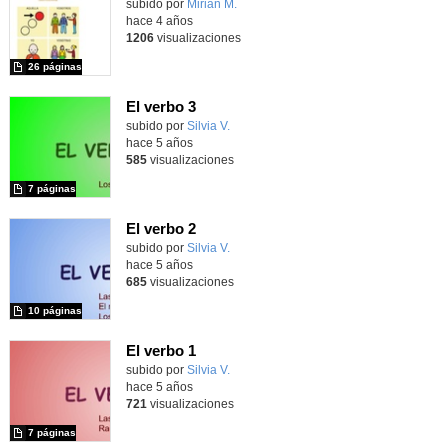
Contenido educativo.
subido por
Mirian M.
-
hace 4 años
1206
visualizaciones
26 páginas
El verbo 3
Contenido educativo.
subido por
Silvia V.
-
hace 5 años
585
visualizaciones
7 páginas
El verbo 2
Contenido educativo.
subido por
Silvia V.
-
hace 5 años
685
visualizaciones
10 páginas
El verbo 1
Contenido educativo.
subido por
Silvia V.
-
hace 5 años
721
visualizaciones
7 páginas