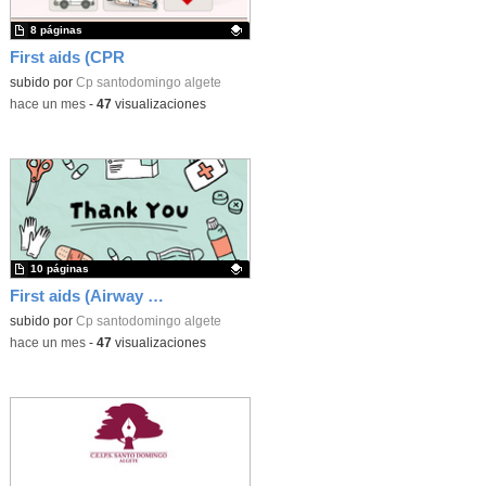
8 páginas
First aids (CPR
Contenido educativo.
subido por
Cp santodomingo algete
-
hace un mes
-
47
visualizaciones
10 páginas
First aids (Airway obstruction)
Contenido educativo.
subido por
Cp santodomingo algete
-
hace un mes
-
47
visualizaciones