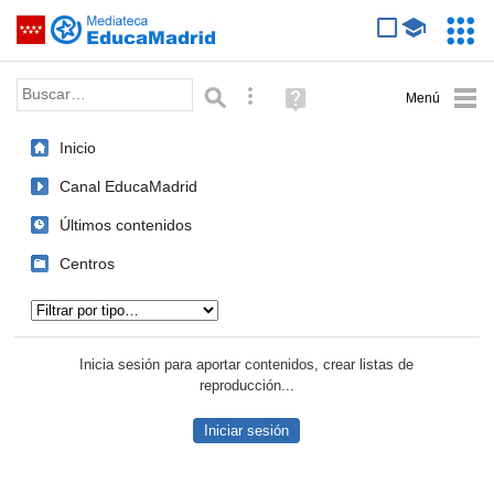
Mediateca de EducaMadrid
Saltar navegación
Servic
Educa
Palabra o frase:
Búsqueda avanzada
Ayuda
(en
ventana
Inicio
nueva)
Canal EducaMadrid
Últimos contenidos
Centros
Tipo de contenido:
Inicia sesión para aportar contenidos, crear listas de
reproducción...
Iniciar sesión