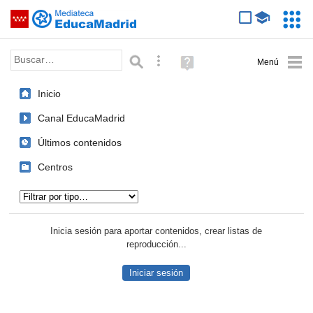
Mediateca de EducaMadrid
Saltar navegación
Servic
Educa
Palabra o frase:
Búsqueda avanzada
Ayuda
(en
ventana
Inicio
nueva)
Canal EducaMadrid
Últimos contenidos
Centros
Tipo de contenido:
Inicia sesión para aportar contenidos, crear listas de
reproducción...
Iniciar sesión