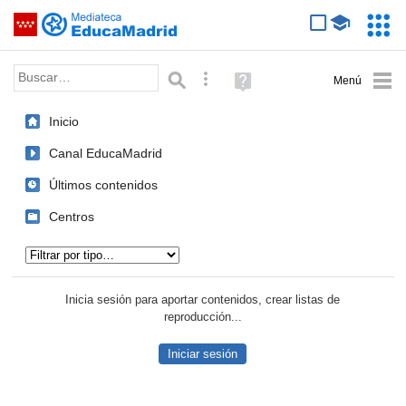
Mediateca de EducaMadrid
Saltar navegación
Servic
Educa
Palabra o frase:
Búsqueda avanzada
Ayuda
(en
ventana
Inicio
nueva)
Canal EducaMadrid
Últimos contenidos
Centros
Tipo de contenido:
Inicia sesión para aportar contenidos, crear listas de
reproducción...
Iniciar sesión