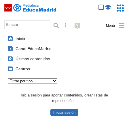
Mediateca de EducaMadrid
Saltar navegación
Servic
Educa
Palabra o frase:
Búsqueda avanzada
Ayuda
(en
ventana
Inicio
nueva)
Canal EducaMadrid
Últimos contenidos
Centros
Tipo de contenido:
Inicia sesión para aportar contenidos, crear listas de
reproducción...
Iniciar sesión