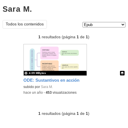
Sara M.
epub
Tipo de contenido:
Todos los contenidos
1
resultados (página
1
de
1
)
4.09 MBytes
ODE: Sustantivos en acción
Contenido educativo.
subido por
Sara M.
-
hace un año
-
453
visualizaciones
1
resultados (página
1
de
1
)