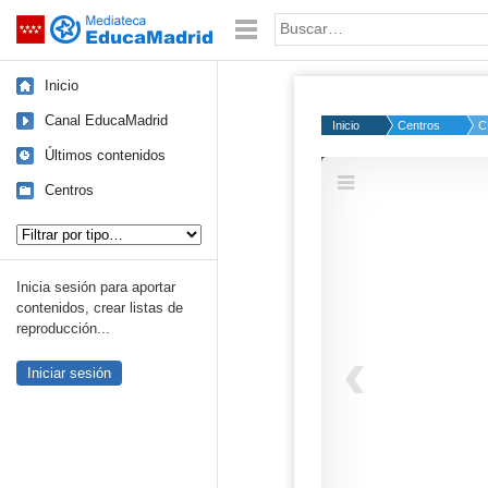
Mediateca de EducaMadrid
Saltar navegación
Palabra o frase:
Inicio
Canal EducaMadrid
Inicio
Centros
C
Últimos contenidos
Centros
Tipo de contenido:
Inicia sesión para aportar
contenidos, crear listas de
reproducción...
Iniciar sesión