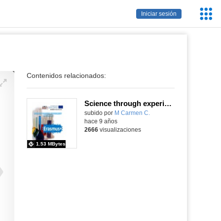
Servic
Iniciar sesión
Educa
Contenidos relacionados:
Science through experiment in Europe- CEIP BLAS DE OTERO
Contenido educativo.
subido por
M Carmen C.
-
hace 9 años
2666
visualizaciones
1.53 MBytes