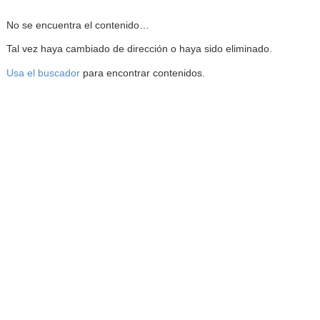
Reproductor de la Mediateca
No se encuentra el contenido…
Tal vez haya cambiado de dirección o haya sido eliminado.
Usa el buscador
para encontrar contenidos.