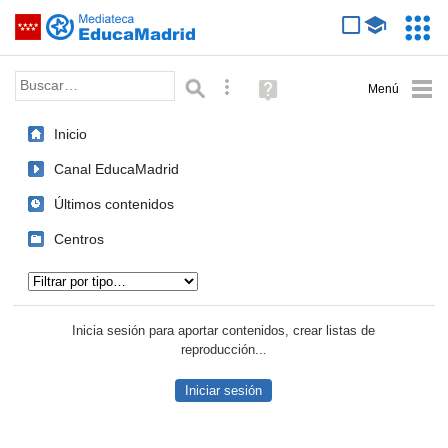
Mediateca de EducaMadrid
Saltar navegación
Servic
Educa
Palabra o frase:
Búsqueda avanzada
Ayuda
(en
ventana
Inicio
nueva)
Canal EducaMadrid
Últimos contenidos
Centros
Tipo de contenido:
Inicia sesión para aportar contenidos, crear listas de
reproducción...
Iniciar sesión