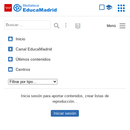
Mediateca de EducaMadrid
Saltar navegación
Servic
Educa
Palabra o frase:
Búsqueda avanzada
Ayuda
(en
ventana
Inicio
nueva)
Canal EducaMadrid
Últimos contenidos
Centros
Tipo de contenido:
Inicia sesión para aportar contenidos, crear listas de
reproducción...
Iniciar sesión