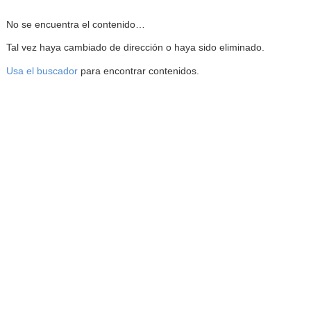
Reproductor de la Mediateca
No se encuentra el contenido…
Tal vez haya cambiado de dirección o haya sido eliminado.
Usa el buscador
para encontrar contenidos.