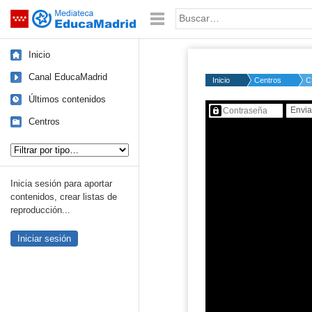
Mediateca de EducaMadrid
Saltar navegación
Palabra o frase:
Inicio
Canal EducaMadrid
Inicio
Centros
C
Últimos contenidos
Contenido protegido…
Centros
Tipo de contenido:
Inicia sesión para aportar
contenidos, crear listas de
reproducción...
Iniciar sesión