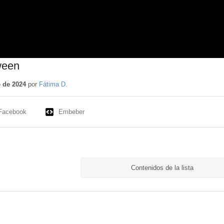
ween
 de 2024
por
Fátima D.
Facebook
Embeber
Contenidos de la lista