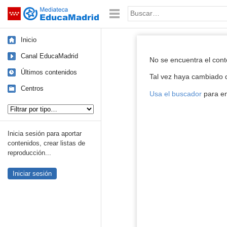
Mediateca de EducaMadrid
Saltar navegación
Palabra o frase:
Inicio
Reproductor de
Canal EducaMadrid
No se encuentra el con
Últimos contenidos
Tal vez haya cambiado d
Centros
Usa el buscador
para en
Tipo de contenido:
Inicia sesión para aportar
contenidos, crear listas de
reproducción...
Iniciar sesión