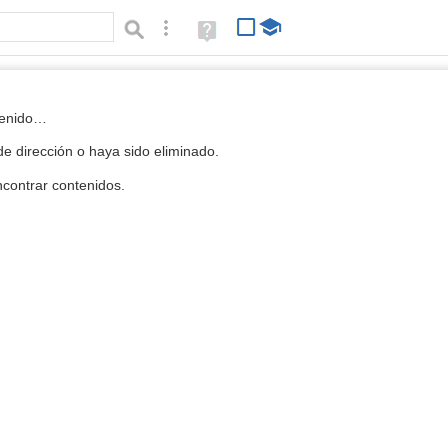
Búsqueda avanzada
Ayuda
(en
ventana
nueva)
 la Mediateca
tenido…
e dirección o haya sido eliminado.
contrar contenidos.