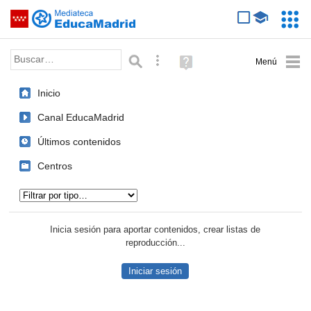
Mediateca de EducaMadrid
Saltar navegación
Servic
Educa
Palabra o frase:
Búsqueda avanzada
Ayuda
(en
ventana
Inicio
nueva)
Canal EducaMadrid
Últimos contenidos
Centros
Tipo de contenido:
Inicia sesión para aportar contenidos, crear listas de
reproducción...
Iniciar sesión