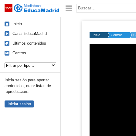
Mediateca de EducaMadrid
Saltar navegación
Palabra o frase:
Inicio
Canal EducaMadrid
Inicio
Centros
C
Últimos contenidos
Centros
Tipo de contenido:
Inicia sesión para aportar
contenidos, crear listas de
reproducción...
Iniciar sesión