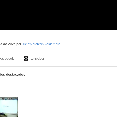
e de 2025
por
Tic cp alarcon valdemoro
Facebook
Embeber
idos destacados