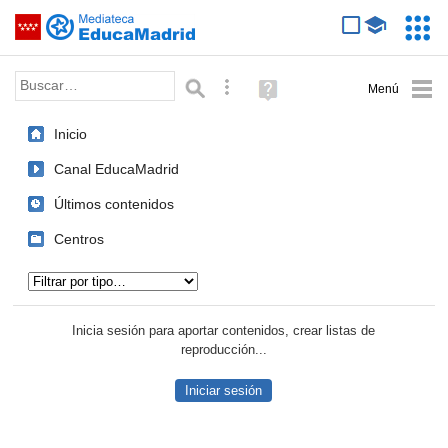
Mediateca de EducaMadrid
Saltar navegación
Servic
Educa
Palabra o frase:
Búsqueda avanzada
Ayuda
(en
ventana
Inicio
nueva)
Canal EducaMadrid
Últimos contenidos
Centros
Tipo de contenido:
Inicia sesión para aportar contenidos, crear listas de
reproducción...
Iniciar sesión