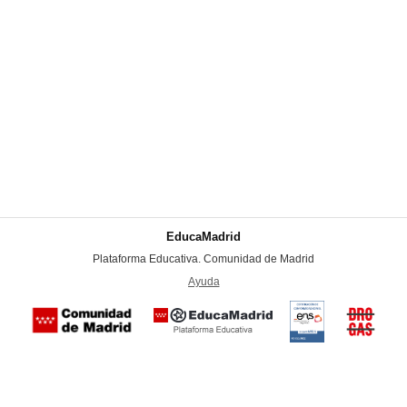
EducaMadrid
-
Plataforma Educativa. Comunidad de Madrid
-
Ayuda
(en ventana nueva)
Certificación
Buzón
de
anónim
conformidad
del Pla
con el
Regiona
Esquema
contra l
Nacional de
Accesibilidad
Mapa
web
Aviso
legal
Contacto
Drogas 
Seguridad
la
(categoría
Comunid
MEDIA). El
de Madr
documento