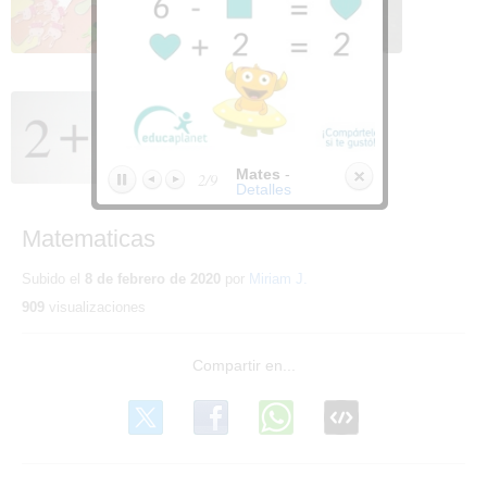
suma
Mates
-
2/9
Detalles
Matematicas
Subido el
8 de febrero de 2020
por
Miriam J.
909
visualizaciones