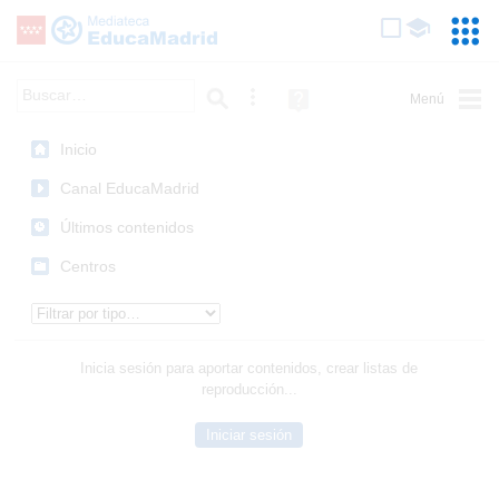
Mediateca de EducaMadrid
Saltar navegación
Servic
Educa
Palabra o frase:
Búsqueda avanzada
Ayuda
(en
ventana
Inicio
nueva)
Canal EducaMadrid
Últimos contenidos
Centros
Tipo de contenido:
Inicia sesión para aportar contenidos, crear listas de
reproducción...
Iniciar sesión