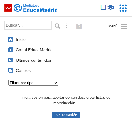
Mediateca de EducaMadrid
Saltar navegación
Servic
Educa
Palabra o frase:
Búsqueda avanzada
Ayuda
(en
ventana
Inicio
nueva)
Canal EducaMadrid
Últimos contenidos
Centros
Tipo de contenido:
Inicia sesión para aportar contenidos, crear listas de
reproducción...
Iniciar sesión