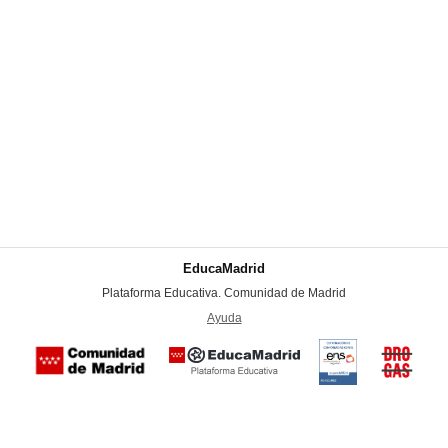
EducaMadrid
-
Plataforma Educativa. Comunidad de Madrid
-
Ayuda
(en ventana nueva)
Certificación
Buzón
de
anónim
conformidad
del Pla
con el
Regiona
Esquema
contra l
Nacional de
Accesibilidad
Mapa
web
Aviso
legal
Contacto
Drogas 
Seguridad
la
(categoría
Comunid
MEDIA). El
de Madr