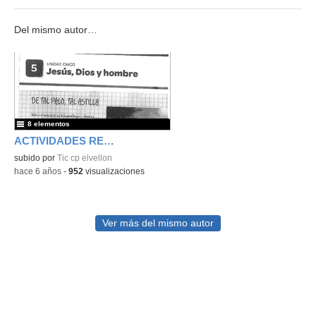
Del mismo autor…
8 elementos
ACTIVIDADES RELIGIÓN POR CIERRE
subido por
Tic cp elvellon
-
hace 6 años
-
952
visualizaciones
Ver más del mismo autor