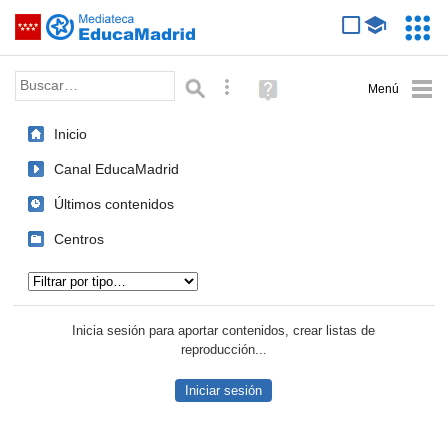
Mediateca de EducaMadrid
Saltar navegación
Servic
Educa
Palabra o frase:
Búsqueda avanzada
Ayuda
(en
ventana
Inicio
nueva)
Canal EducaMadrid
Últimos contenidos
Centros
Tipo de contenido:
Inicia sesión para aportar contenidos, crear listas de
reproducción...
Iniciar sesión