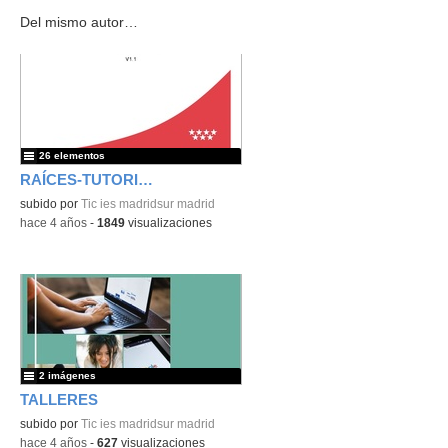
Del mismo autor…
26 elementos
RAÍCES-TUTORIALES Y TIPS
subido por
Tic ies madridsur madrid
-
hace 4 años
-
1849
visualizaciones
2 imágenes
TALLERES
subido por
Tic ies madridsur madrid
-
hace 4 años
-
627
visualizaciones