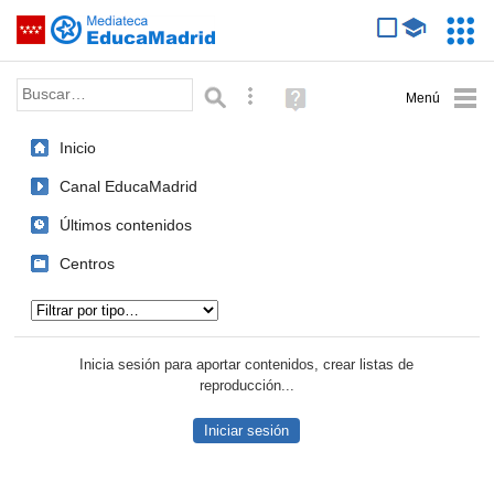
Mediateca de EducaMadrid
Saltar navegación
Servic
Educa
Palabra o frase:
Búsqueda avanzada
Ayuda
(en
ventana
Inicio
nueva)
Canal EducaMadrid
Últimos contenidos
Centros
Tipo de contenido:
Inicia sesión para aportar contenidos, crear listas de
reproducción...
Iniciar sesión