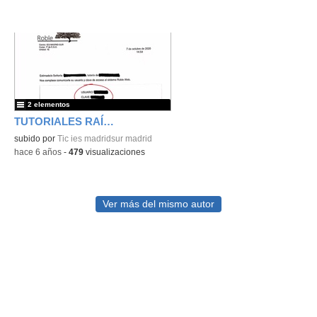
2 elementos
TUTORIALES RAÍCES
subido por
Tic ies madridsur madrid
-
hace 6 años
-
479
visualizaciones
Ver más del mismo autor