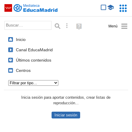
Mediateca de EducaMadrid
Saltar navegación
Servic
Educa
Palabra o frase:
Búsqueda avanzada
Ayuda
(en
ventana
Inicio
nueva)
Canal EducaMadrid
Últimos contenidos
Centros
Tipo de contenido:
Inicia sesión para aportar contenidos, crear listas de
reproducción...
Iniciar sesión