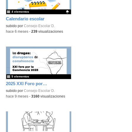
4 elementos
Calendario escolar
Contenido educativo.
subido por
Consejo Escolar D.
-
hace 6 meses
-
239
visualizaciones
5 elementos
2025 XXI Foro por la Convivencia
subido por
Consejo Escolar D.
-
hace 9 meses
-
3160
visualizaciones