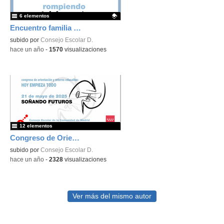
6 elementos
Encuentro familia y escuela 2025 - Contenido educativo
Contenido educativo.
subido por
Consejo Escolar D.
-
hace un año
-
1570
visualizaciones
12 elementos
Congreso de Orientación y retorno educativo: Hoy empieza todo
subido por
Consejo Escolar D.
-
hace un año
-
2328
visualizaciones
Ver más del mismo autor