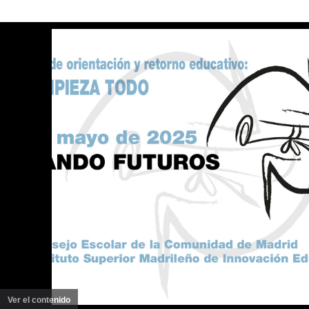
Ver el contenido
(ventana
nueva)