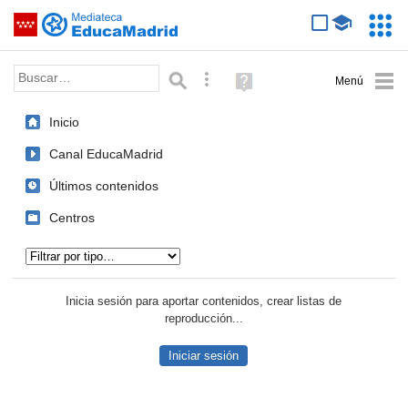
Mediateca de EducaMadrid
Saltar navegación
Servic
Educa
Palabra o frase:
Búsqueda avanzada
Ayuda
(en
ventana
Inicio
nueva)
Canal EducaMadrid
Últimos contenidos
Centros
Tipo de contenido:
Inicia sesión para aportar contenidos, crear listas de
reproducción...
Iniciar sesión